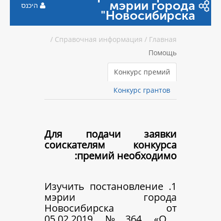
мэр
היכנס
Ново
/
Справочная информац
Конку
Конкур
Для подачи 
соискателям к
премий нео
1. Изучить постано
мэрии го
Новосибирс
05.02.2019 №3