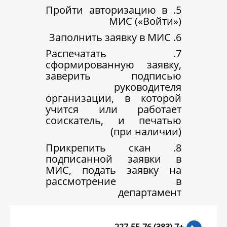
5. Пройти авториз
МИС (
7. Распечатать
сформированную 
заверить по
руко
организации, в 
учится или ра
соискатель, и 
(при 
8. Прикрепить ск
подписанной з
МИС, подать за
рассмотре
деп