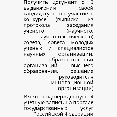
3. Получить докум
выдвижении 
кандидатуры на у
конкурсе (вып
протокола зас
ученого (нау
научно-техни
совета, совета 
ученых и специ
научных орган
образов
организаций в
образования, 
руко
иннова
орга
4. Иметь подтверж
учетную запись на
государственны
Российской Ф