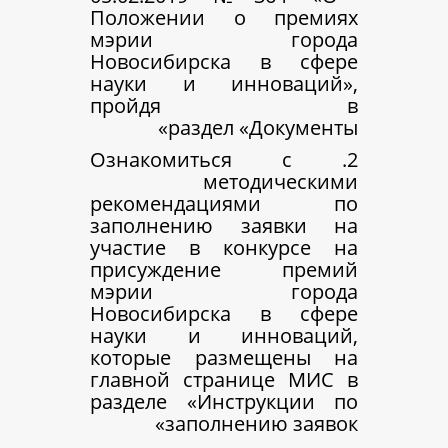
Положении о п
мэрии го
Новосибирска 
науки и иннов
пройд
раздел «До
2. Ознакомиться
методи
рекомендаци
заполнению за
участие в конк
присуждение 
мэрии го
Новосибирска 
науки и инно
которые разме
главной страниц
разделе «Инстру
заполнению