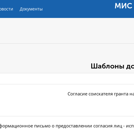
МИС 
овости
Документы
Шаблоны до
Согласие соискателя гранта 
формационное письмо о предоставлении согласия лиц - ис