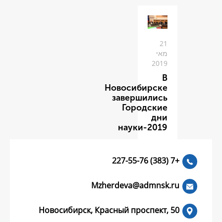
Новоси
заве
Го
нау
Mzherdeva
Новосибирск, Красный пр