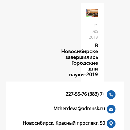
Новоси
заве
Го
нау
Mzherdeva
Новосибирск, Красный пр