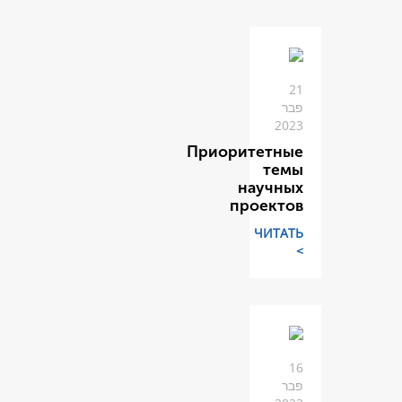
Приори
н
п