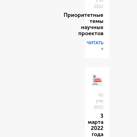
Приори
н
п