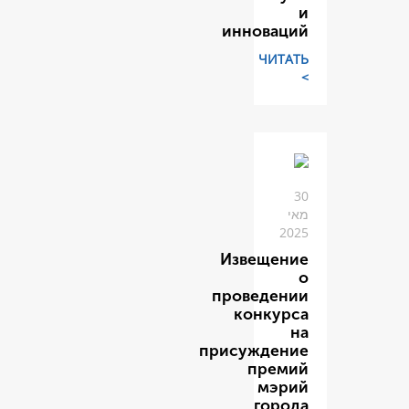
инн
Изв
пров
к
прису