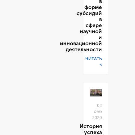
су
н
инновац
деяте
И