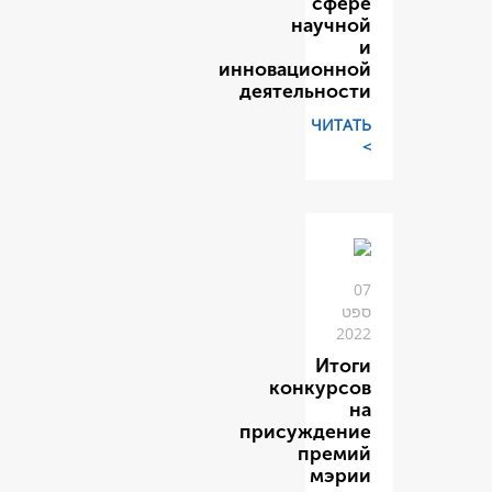
н
инновац
деяте
кон
прису