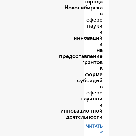
Новоси
инн
предост
су
н
инновац
деяте