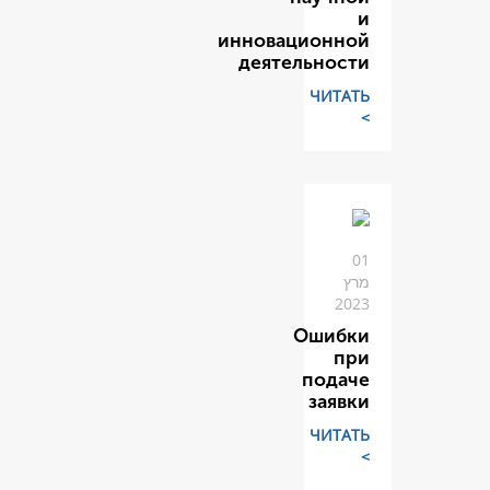
инновац
деяте