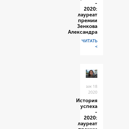
Але
И