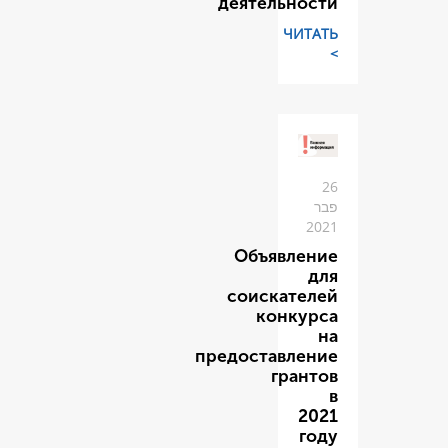
деяте
Объя
соис
к
предост