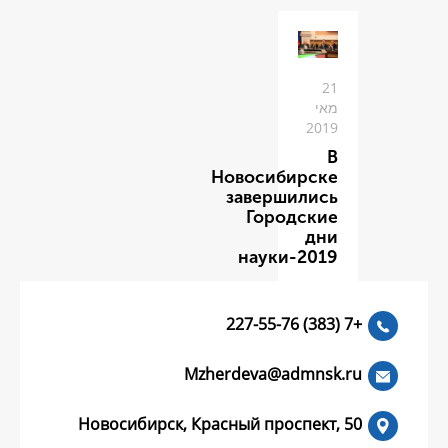
Новоси
заве
Го
нау
Mzherdeva
Новосибирск, Красный пр