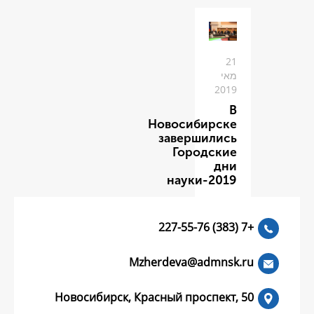
Новоси
заве
Го
нау
Mzherdeva
Новосибирск, Красный пр