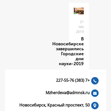
Новоси
заве
Го
нау
Mzherdeva
Новосибирск, Красный пр