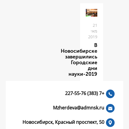
Новоси
заве
Го
нау
Mzherdeva
Новосибирск, Красный пр