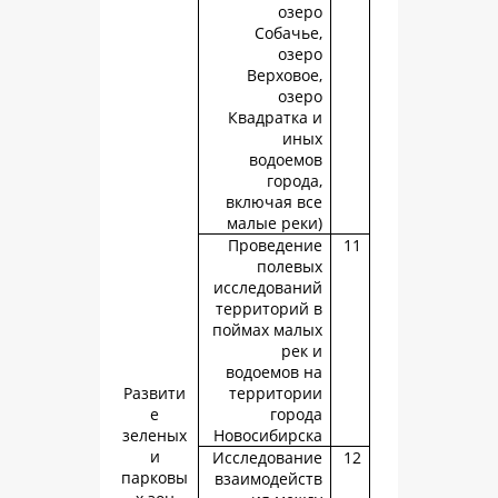
озе
Собачь
озе
Верхово
озе
Квадратка
ин
водоем
город
включая в
малые рек
Проведен
полев
исследован
территорий
поймах мал
рек
водоемов 
Развити
территор
е
горо
зеленых
Новосибирс
и
Исследован
парковы
взаимодейс