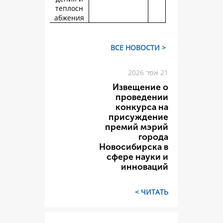
теплосн
абжения
Изве
пров
конк
прису
премий
Новосиб
сфере 
инн