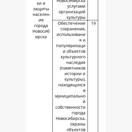
Новосибирс
ки и
услуга
защиты
организац
населен
культу
ия
Обеспечен
города
сохранени
Новосиб
использова
ирска
я
популяриза
и объект
культурно
наслед
(памятник
истории
культуры
находящих
муниципаль
собственнос
горо
Новосибирск
охра
объект