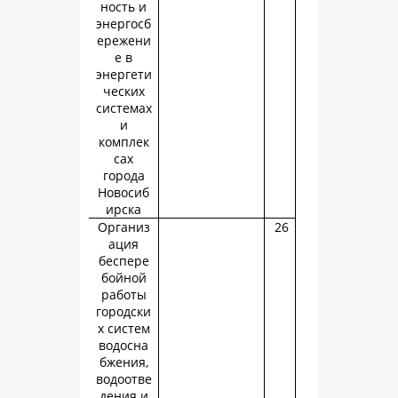
ность и
энергосб
ережени
е в
энергети
ческих
системах
и
комплек
сах
города
Новосиб
ирска
Организ
ация
беспере
бойной
работы
городски
х систем
водосна
бжения,
водоотве
дения и