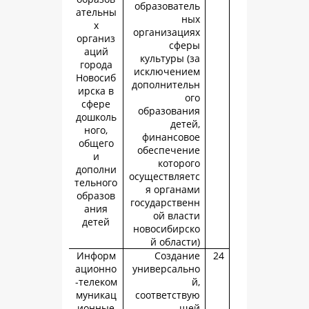
образовате
ательны
н
х
организаци
организ
сфе
аций
культуры (
города
исключени
Новосиб
дополнител
ирска в
о
сфере
образован
дошколь
дете
ного,
финансов
общего
обеспечен
и
которо
дополни
осуществляе
тельного
я органа
образов
государстве
ания
ой влас
детей
новосибирс
й област
Информ
Создан
ационно
универсаль
-телеком
муникац
соответств
ионные
щ