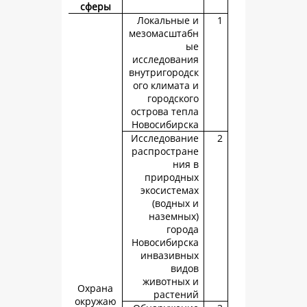
сферы
Локальные
мезомасшта
исследован
внутригород
ого климата
городско
острова теп
Новосибирс
Исследован
распростра
ния
природн
экосистем
(водных
наземны
горо
Новосибирс
инвазивн
вид
животных
Охрана
растен
окружаю