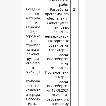
техническ
раб
Создани
Разработ
е новых
программно
материа
обеспечен
лов и
«конструкт
технолог
типов
ий для
решен
городско
нестациона
го
ых торгов
строител
объектов 
ьства и
территор
реконст
горо
рукции
Новосибирс
объекто
» 
в
основан
жилищн
Постановле
о-
я мэр
коммуна
горо
льного
Новосибирс
хозяйств
от 18.08.20
а города
№ 2890 
Новосиб
требованиях
ирска
внешне