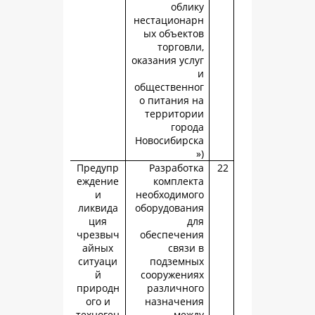
обли
нестациона
ых объект
торговл
оказания усл
общественн
о питания 
территор
горо
Новосибирс
Предупр
Разработ
еждение
комплек
и
необходимо
ликвида
оборудован
ция
д
чрезвыч
обеспечен
айных
связи
ситуаци
подземн
й
сооружени
природн
различно
ого и
назначен
техноген
меж