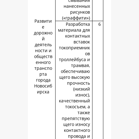
смыван
нанесенн
рисунк
(«граффити
Развити
Разработ
е
материала д
дорожно
контактн
й
встав
деятель
токоприемн
ности и
обществ
троллейбуса
енного
трамва
транспо
обеспечив
рта
щего высок
города
прочнос
Новосиб
(низк
ирска
изно
качественн
токосъем,
так
препятств
щего изно
контактно
провода