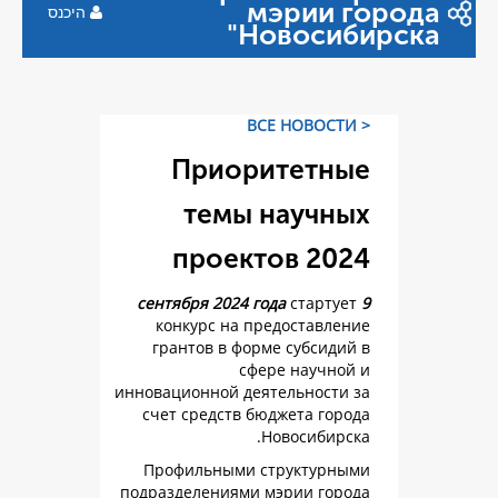
мэр
היכנס
Ново
Приорите
темы на
проектов
ст
конкурс на предос
грантов в форме су
сфере н
инновационной деятель
счет средств бюджет
Новос
Профильными струк
подразделениями мэри