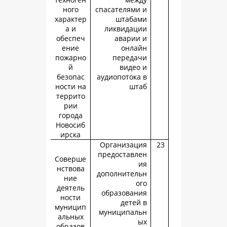
ного
спасателями
характер
штаба
а и
ликвидац
обеспеч
аварии
ение
онла
пожарно
переда
й
видео
безопас
аудиопотока
ности на
шт
террито
рии
города
Новосиб
ирска
Организац
предоставл
Соверше
нствова
дополнител
ние
о
деятель
образован
ности
детей
муницип
муниципал
альных
образов