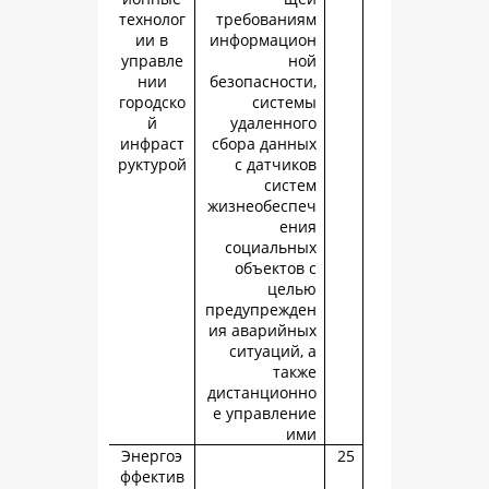
технолог
требовани
ии в
информаци
управле
н
нии
безопасност
городско
систе
й
удаленно
инфраст
сбора данн
руктурой
с датчик
сист
жизнеобесп
ен
социальн
объектов
цел
предупрежд
ия аварийн
ситуаций,
так
дистанцион
е управлен
и
Энергоэ
ффектив