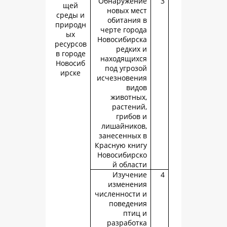
Обнаружен
щей
новых ме
среды и
обитания
природн
черте горо
ых
Новосибирс
ресурсов
редких
в городе
находящих
Новосиб
под угроз
ирске
исчезновен
вид
животны
растени
грибов
лишайнико
занесенных
Красную кни
Новосибирс
й облас
Изучен
изменен
численности
поведен
птиц
разработ