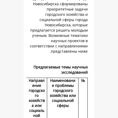
Новосибирска сформ
приоритетные
городского хоз
социальной сфер
Новосибирска,
предлагается решить
ученым. Возможные 
научных пр
соответствии с напра
представле
Предлагаемые темы 
иссле
Направл
Наименова
ение
е проблем
городско
городского
го
хозяйства и
хозяйств
социально
а или
сферы
социаль
ной