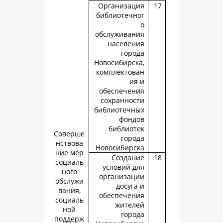
Организац
библиотечн
обслуживан
населен
горо
Новосибирск
комплектов
ия
обеспечен
сохраннос
библиотечн
фонд
библиот
Соверше
горо
нствова
Новосибирс
ние мер
Создан
социаль
условий д
ного
организац
обслужи
досуга
вания,
обеспечен
социаль
жител
ной
горо
поддерж