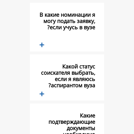
В какие номина
могу подать за
если учусь в 
Какой с
соискателя выб
если я яв
аспирантом 
подтвержда
докум