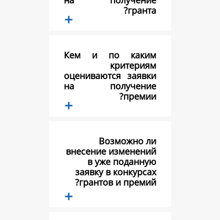
на получе
г
Кем и по к
крит
оцениваются з
на получе
пр
Возможн
внесение изме
в уже под
заявку в конк
грантов и пр