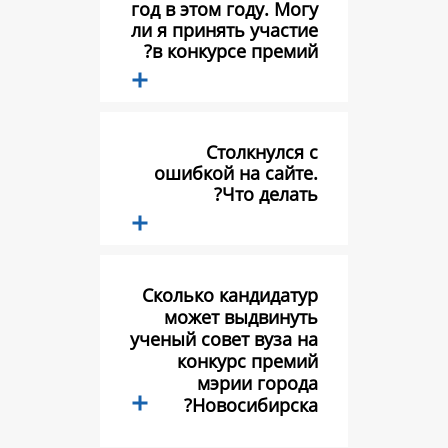
год в этом году.
ли я принять уч
в конкурсе пр
Столкну
ошибкой на с
Что де
Сколько канди
может выдв
ученый совет ву
конкурс п
мэрии г
Новосиби