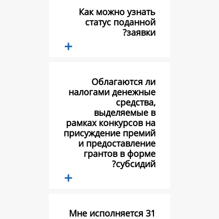
Как можно у
статус под
за
Облагают
налогами ден
сред
выделяем
рамках конкурс
присуждение п
и предостав
грантов в 
субс
Мне исполняет