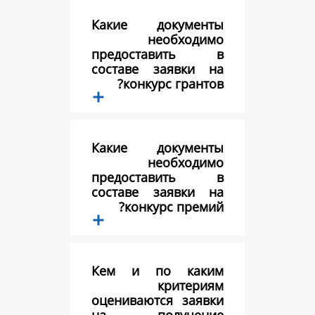
Какие докум
необхо
предостави
составе заявк
конкурс гра
Какие докум
необхо
предостави
составе заявк
конкурс пр
Кем и по к
крит
оцениваются з