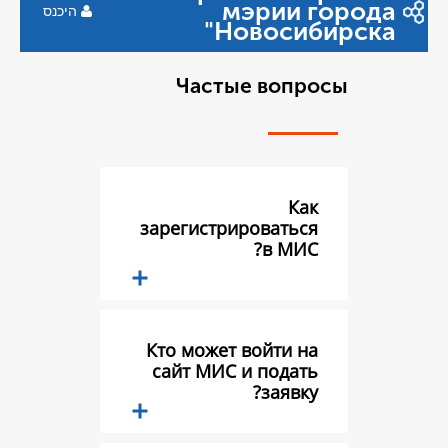
мэр
היכנס
Ново
Частые в
зарегистриров
в
Кто может вой
сайт МИС и п
з