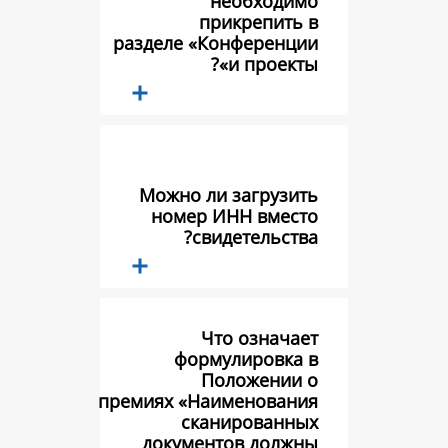
необхо
прикреп
разделе «Конфер
и про
Можно ли загр
номер ИНН в
свидетель
Что озн
формулиро
Положен
премиях «Наимено
сканирова
документов д