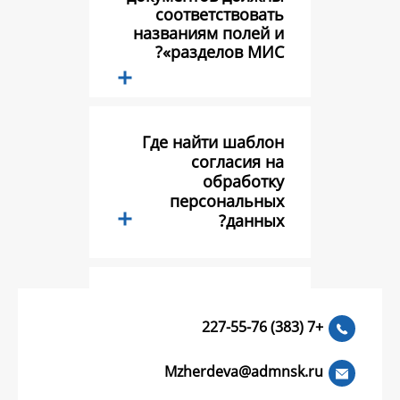
соответств
названиям по
разделов 
Где найти ш
соглас
обра
персонал
да
Тестовый во
Mzherdeva