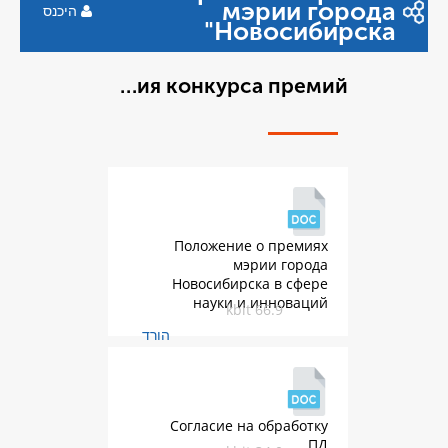
мэр
היכנס
Ново
Документация конкурса премий
Положение о 
мэрии
Новосибирска 
науки и ин
66.9 k
הורד
Согласие на об