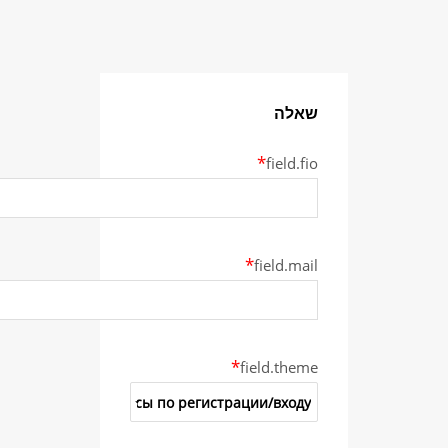
*
f
*
fie
*
field