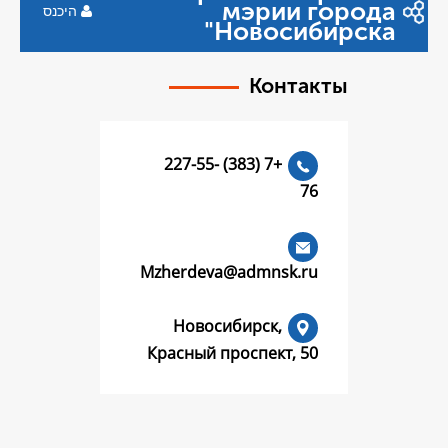
мэр
היכנס
Ново
Ко
+7 (383) 227-55-
Mzherdeva@admn
Новосибирск
Красный проспек