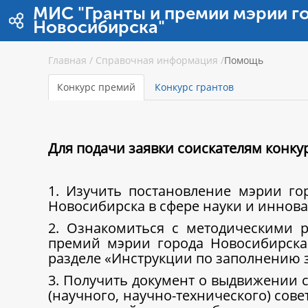
Ugrás a tartalomhoz
МИС "Гранты и премии мэрии г
Новосибирска"
Главная
/
Справочная информация
/
Помощь
Конкурс премий
Конкурс грантов
Для подачи заявки соискателям конк
1. Изучить постановление мэрии г
Новосибирска в сфере науки и иннова
2. Ознакомиться с методическими 
премий мэрии города Новосибирска
разделе «Инструкции по заполнению 
3. Получить документ о выдвижении с
(научного, научно-технического) сов