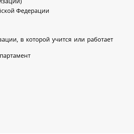
изации)
ийской Федерации
ации, в которой учится или работает
епартамент