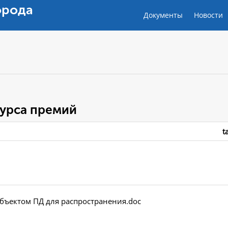
орода
Документы
Новости
урса премий
t
убъектом ПД для распространения.doc