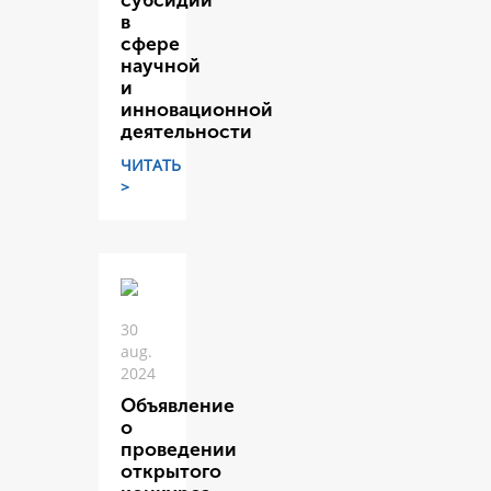
субсидий
в
сфере
научной
и
инновационной
деятельности
ЧИТАТЬ
>
30
aug.
2024
Объявление
о
проведении
открытого