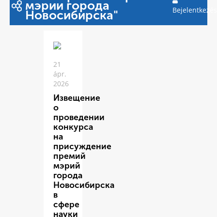
мэрии города
Bejelentkezés
Новосибирска"
21
ápr.
2026
Извещение
о
проведении
конкурса
на
присуждение
премий
мэрий
города
Новосибирска
в
сфере
науки