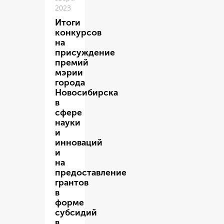
2023
Итоги
конкурсов
на
присуждение
премий
мэрии
города
Новосибирска
в
сфере
науки
и
инноваций
и
на
предоставление
грантов
в
форме
субсидий
в