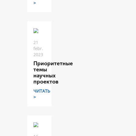
>
21
febr.
2023
Приоритетные
темы
научных
проектов
ЧИТАТЬ
>