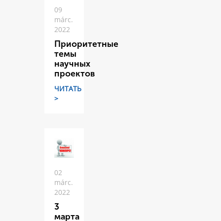
09
márc.
2022
Приоритетные
темы
научных
проектов
ЧИТАТЬ
>
02
márc.
2022
3
марта