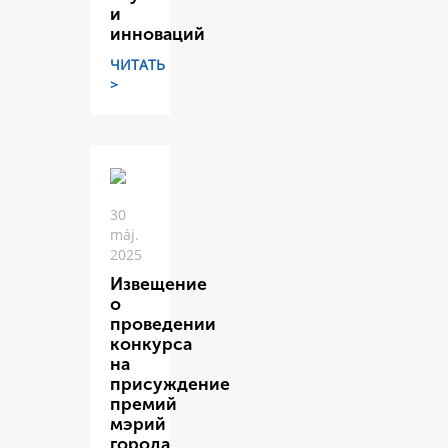
и
инноваций
ЧИТАТЬ
>
30
máj.
2025
Извещение
о
проведении
конкурса
на
присуждение
премий
мэрий
города