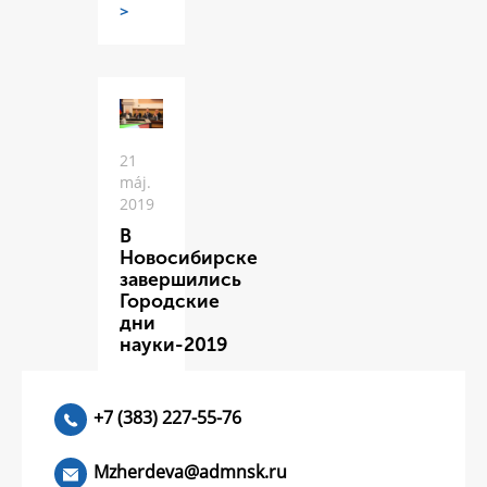
>
21
máj.
2019
В
Новосибирске
завершились
Городские
дни
науки-2019
ЧИТАТЬ
>
+7 (383) 227-55-76
Mzherdeva@admnsk.ru