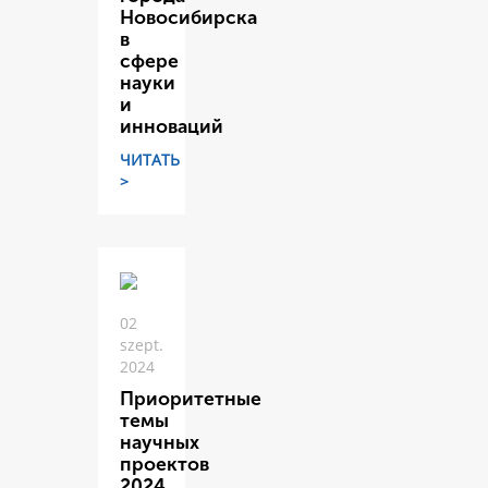
Новосибирска
в
сфере
науки
и
инноваций
ЧИТАТЬ
>
02
szept.
2024
Приоритетные
темы
научных
проектов
2024