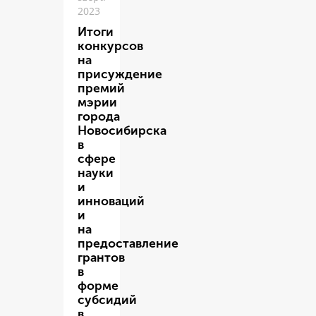
2023
Итоги
конкурсов
на
присуждение
премий
мэрии
города
Новосибирска
в
сфере
науки
и
инноваций
и
на
предоставление
грантов
в
форме
субсидий
в