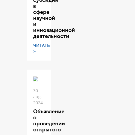
субсидий
в
сфере
научной
и
инновационной
деятельности
ЧИТАТЬ
>
30
aug.
2024
Объявление
о
проведении
открытого