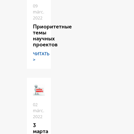
09
márc.
2022
Приоритетные
темы
научных
проектов
ЧИТАТЬ
>
02
márc.
2022
3
марта