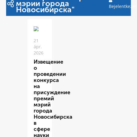
мэрии города
Bejelentkezés
Новосибирска"
21
ápr.
2026
Извещение
о
проведении
конкурса
на
присуждение
премий
мэрий
города
Новосибирска
в
сфере
науки