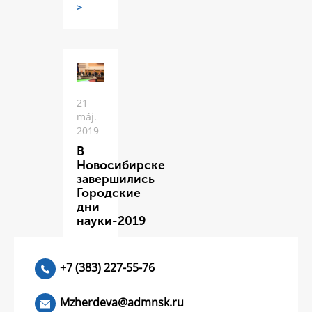
>
21
máj.
2019
В
Новосибирске
завершились
Городские
дни
науки-2019
ЧИТАТЬ
>
+7 (383) 227-55-76
Mzherdeva@admnsk.ru