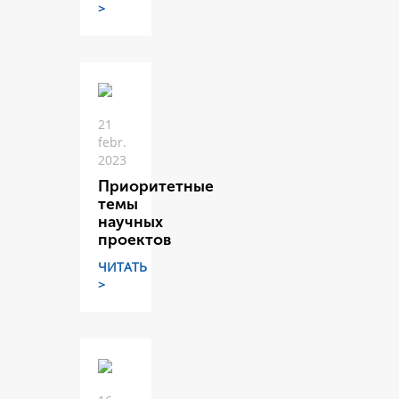
>
21
febr.
2023
Приоритетные
темы
научных
проектов
ЧИТАТЬ
>