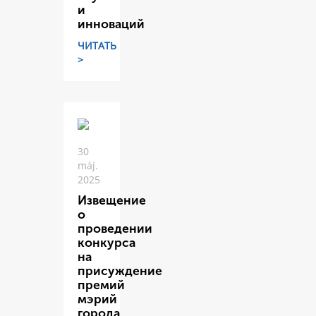
и
инноваций
ЧИТАТЬ
>
30
máj.
2025
Извещение
о
проведении
конкурса
на
присуждение
премий
мэрий
города