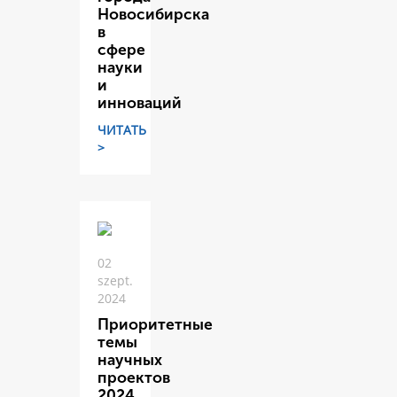
Новосибирска
в
сфере
науки
и
инноваций
ЧИТАТЬ
>
02
szept.
2024
Приоритетные
темы
научных
проектов
2024