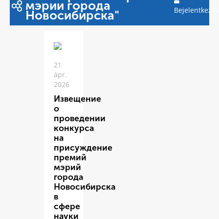
мэрии города
Bejelentkezés
Новосибирска"
21
ápr.
2026
Извещение
о
проведении
конкурса
на
присуждение
премий
мэрий
города
Новосибирска
в
сфере
науки