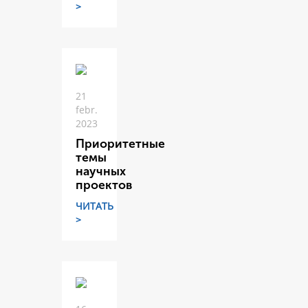
>
21
febr.
2023
Приоритетные
темы
научных
проектов
ЧИТАТЬ
>