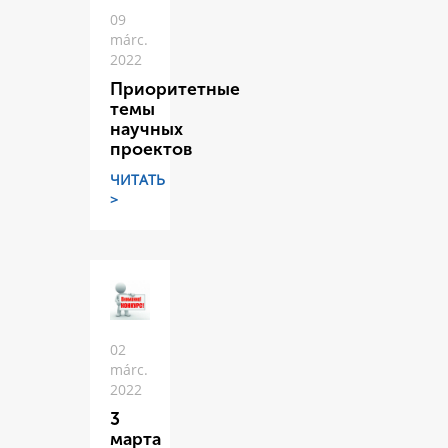
09
márc.
2022
Приоритетные
темы
научных
проектов
ЧИТАТЬ
>
02
márc.
2022
3
марта