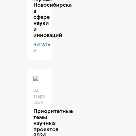
Новосибирска
в
сфере
науки
и
инноваций
ЧИТАТЬ
>
02
szept.
2024
Приоритетные
темы
научных
проектов
2024