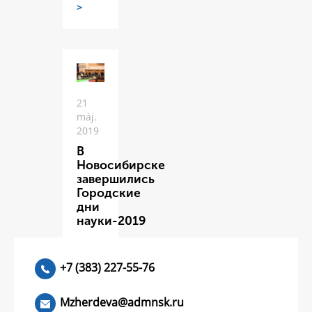
>
21
máj.
2019
В
Новосибирске
завершились
Городские
дни
науки-2019
ЧИТАТЬ
>
+7 (383) 227-55-76
Mzherdeva@admnsk.ru