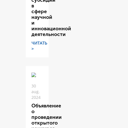
субсидий
в
сфере
научной
и
инновационной
деятельности
ЧИТАТЬ
>
30
aug.
2024
Объявление
о
проведении
открытого