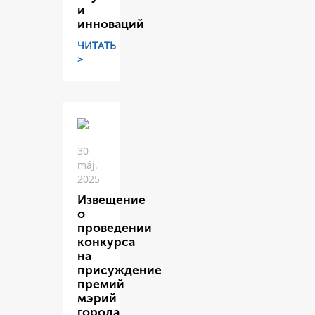
и
инноваций
ЧИТАТЬ
>
30
máj.
2025
Извещение
о
проведении
конкурса
на
присуждение
премий
мэрий
города