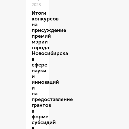
2023
Итоги
конкурсов
на
присуждение
премий
мэрии
города
Новосибирска
в
сфере
науки
и
инноваций
и
на
предоставление
грантов
в
форме
субсидий
в