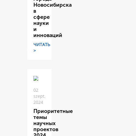
Новосибирска
в
сфере
науки
и
инноваций
ЧИТАТЬ
>
02
szept.
2024
Приоритетные
темы
научных
проектов
2024