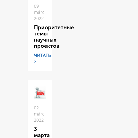
09
márc.
2022
Приоритетные
темы
научных
проектов
ЧИТАТЬ
>
02
márc.
2022
3
марта