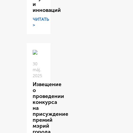
и
инноваций
ЧИТАТЬ
>
30
máj.
2025
Извещение
о
проведении
конкурса
на
присуждение
премий
мэрий
города