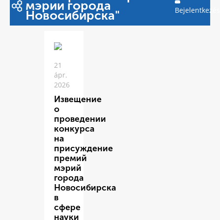
мэрии города
Bejelentkezés
Новосибирска"
21
ápr.
2026
Извещение
о
проведении
конкурса
на
присуждение
премий
мэрий
города
Новосибирска
в
сфере
науки