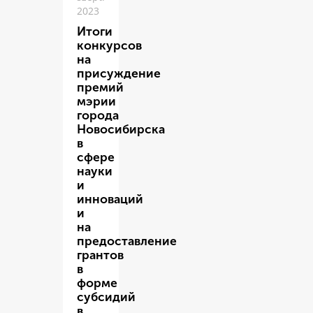
2023
Итоги
конкурсов
на
присуждение
премий
мэрии
города
Новосибирска
в
сфере
науки
и
инноваций
и
на
предоставление
грантов
в
форме
субсидий
в