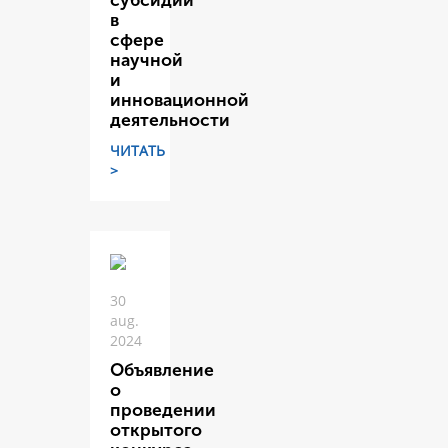
субсидий
в
сфере
научной
и
инновационной
деятельности
ЧИТАТЬ
>
30
aug.
2024
Объявление
о
проведении
открытого