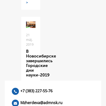
>
21
máj.
2019
В
Новосибирске
завершились
Городские
дни
науки-2019
ЧИТАТЬ
>
+7 (383) 227-55-76
Mzherdeva@admnsk.ru