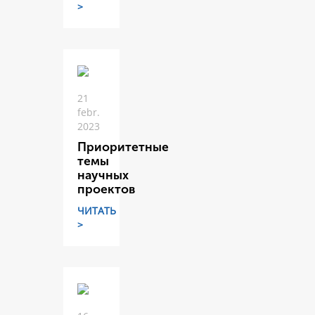
>
21
febr.
2023
Приоритетные
темы
научных
проектов
ЧИТАТЬ
>