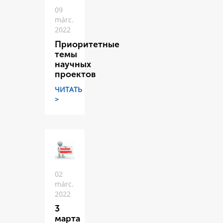
09
márc.
2022
Приоритетные
темы
научных
проектов
ЧИТАТЬ
>
02
márc.
2022
3
марта