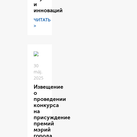
и
инноваций
ЧИТАТЬ
>
30
máj.
2025
Извещение
о
проведении
конкурса
на
присуждение
премий
мэрий
города