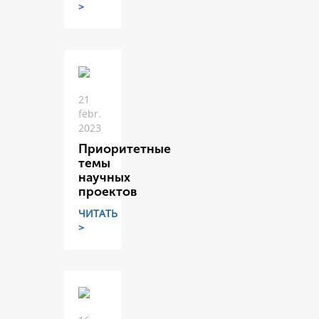
>
21
febr.
2023
Приоритетные
темы
научных
проектов
ЧИТАТЬ
>