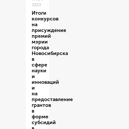
2023
Итоги
конкурсов
на
присуждение
премий
мэрии
города
Новосибирска
в
сфере
науки
и
инноваций
и
на
предоставление
грантов
в
форме
субсидий
в