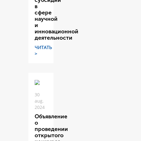
субсидий
в
сфере
научной
и
инновационной
деятельности
ЧИТАТЬ
>
30
aug.
2024
Объявление
о
проведении
открытого