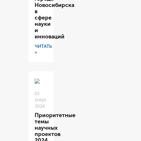
Новосибирска
в
сфере
науки
и
инноваций
ЧИТАТЬ
>
02
szept.
2024
Приоритетные
темы
научных
проектов
2024