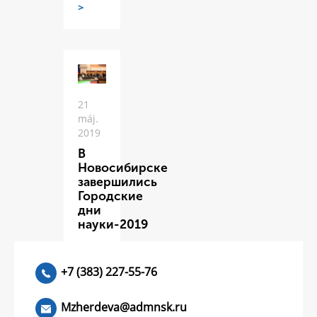
>
21
máj.
2019
В
Новосибирске
завершились
Городские
дни
науки-2019
ЧИТАТЬ
>
+7 (383) 227-55-76
Mzherdeva@admnsk.ru