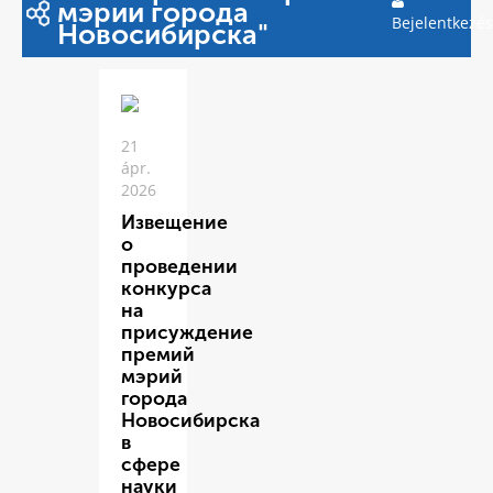
мэрии города
Bejelentkezés
Новосибирска"
21
ápr.
2026
Извещение
о
проведении
конкурса
на
присуждение
премий
мэрий
города
Новосибирска
в
сфере
науки