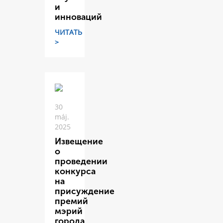
и
инноваций
ЧИТАТЬ
>
30
máj.
2025
Извещение
о
проведении
конкурса
на
присуждение
премий
мэрий
города