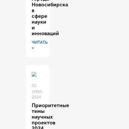
Новосибирска
в
сфере
науки
и
инноваций
ЧИТАТЬ
>
02
szept.
2024
Приоритетные
темы
научных
проектов
2024