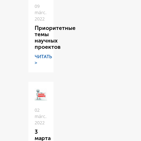
09
márc.
2022
Приоритетные
темы
научных
проектов
ЧИТАТЬ
>
02
márc.
2022
3
марта