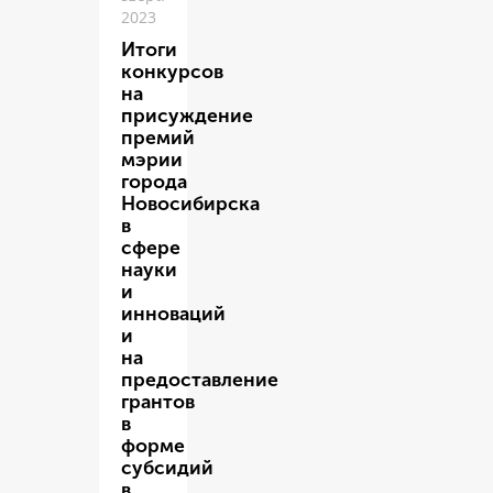
2023
Итоги
конкурсов
на
присуждение
премий
мэрии
города
Новосибирска
в
сфере
науки
и
инноваций
и
на
предоставление
грантов
в
форме
субсидий
в