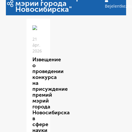
мэрии города
Bejelentkezés
Новосибирска"
21
ápr.
2026
Извещение
о
проведении
конкурса
на
присуждение
премий
мэрий
города
Новосибирска
в
сфере
науки