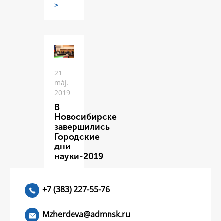
>
21
máj.
2019
В
Новосибирске
завершились
Городские
дни
науки-2019
ЧИТАТЬ
>
+7 (383) 227-55-76
Mzherdeva@admnsk.ru