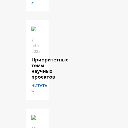
>
21
febr.
2023
Приоритетные
темы
научных
проектов
ЧИТАТЬ
>