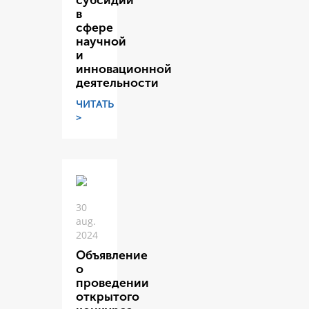
субсидий
в
сфере
научной
и
инновационной
деятельности
ЧИТАТЬ
>
30
aug.
2024
Объявление
о
проведении
открытого