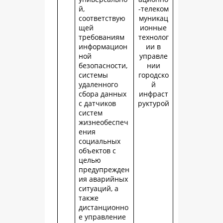
й,
-телеком
соответствую
муникац
щей
ионные
требованиям
технолог
информацион
ии в
ной
управле
безопасности,
нии
системы
городско
удаленного
й
сбора данных
инфраст
с датчиков
руктурой
систем
жизнеобеспеч
ения
социальных
объектов с
целью
предупрежден
ия аварийных
ситуаций, а
также
дистанционно
е управление