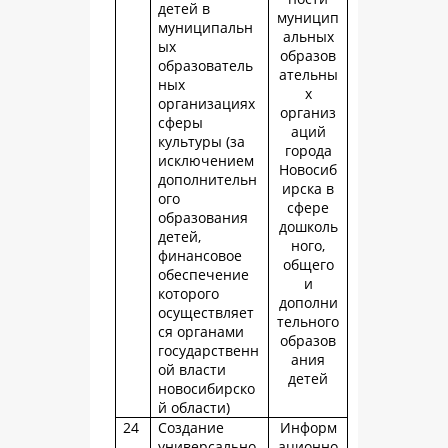
детей в
муницип
муниципальн
альных
ых
образов
образователь
ательны
ных
х
организациях
организ
сферы
аций
культуры (за
города
исключением
Новосиб
дополнительн
ирска в
ого
сфере
образования
дошколь
детей,
ного,
финансовое
общего
обеспечение
и
которого
дополни
осуществляет
тельного
ся органами
образов
государственн
ания
ой власти
детей
новосибирско
й области)
24
Создание
Информ
универсально
ационно