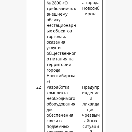
а города
№ 2890 «О
Новосиб
требованиях к
ирска
внешнему
облику
нестационарн
ых объектов
торговли,
оказания
услуг и
общественног
о питания на
территории
города
Новосибирска
»)
22
Разработка
Предупр
комплекта
еждение
необходимого
и
оборудования
ликвида
для
ция
обеспечения
чрезвыч
связи в
айных
подземных
ситуаци
сооружениях
й