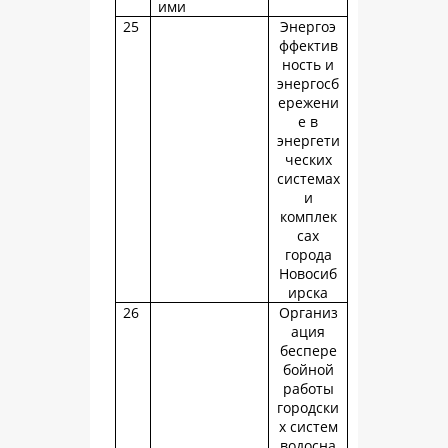
ими
25
Энергоэ
ффектив
ность и
энергосб
ережени
е в
энергети
ческих
системах
и
комплек
сах
города
Новосиб
ирска
26
Организ
ация
беспере
бойной
работы
городски
х систем
водосна