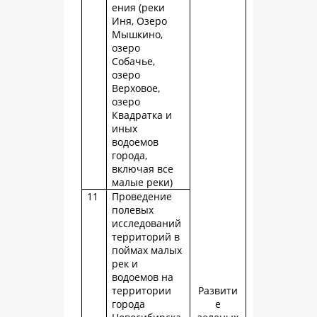
ения (реки
Иня, Озеро
Мышкино,
озеро
Собачье,
озеро
Верховое,
озеро
Квадратка и
иных
водоемов
города,
включая все
малые реки)
11
Проведение
полевых
исследований
территорий в
поймах малых
рек и
водоемов на
территории
Развити
города
е