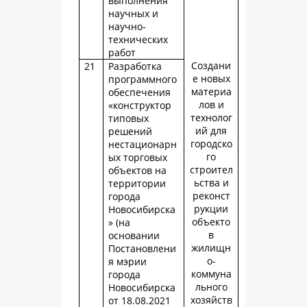
выполнения
научных и
научно-
технических
работ
Создани
21
Разработка
е новых
программного
материа
обеспечения
лов и
«конструктор
технолог
типовых
ий для
решений
городско
нестационарн
го
ых торговых
строител
объектов на
ьства и
территории
реконст
города
рукции
Новосибирска
объекто
» (на
в
основании
жилищн
Постановлени
о-
я мэрии
коммуна
города
льного
Новосибирска
хозяйств
от 18.08.2021