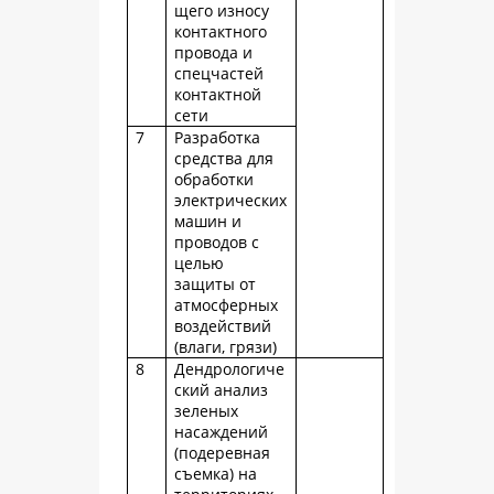
щего износу
контактного
провода и
спецчастей
контактной
сети
7
Разработка
средства для
обработки
электрических
машин и
проводов с
целью
защиты от
атмосферных
воздействий
(влаги, грязи)
8
Дендрологиче
ский анализ
зеленых
насаждений
(подеревная
съемка) на