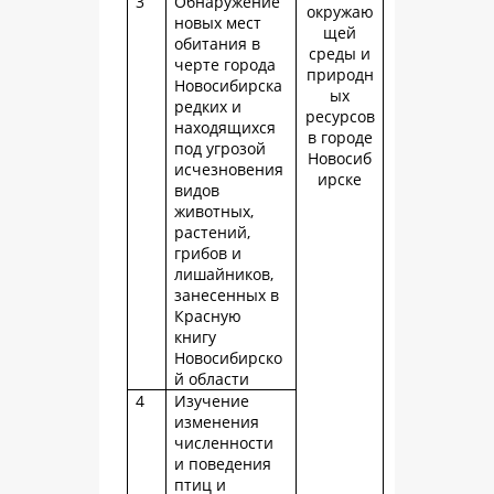
3
Обнаружение
окружаю
новых мест
щей
обитания в
среды и
черте города
природн
Новосибирска
ых
редких и
ресурсов
находящихся
в городе
под угрозой
Новосиб
исчезновения
ирске
видов
животных,
растений,
грибов и
лишайников,
занесенных в
Красную
книгу
Новосибирско
й области
4
Изучение
изменения
численности
и поведения
птиц и