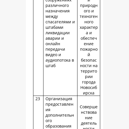
различного
природн
назначения
ого и
между
техноген
спасателями и
ного
штабами
характер
ликвидации
а и
аварии и
обеспеч
онлайн
ение
передачи
пожарно
видео и
й
аудиопотока в
безопас
штаб
ности на
террито
рии
города
Новосиб
ирска
23
Организация
предоставлен
Соверше
ия
нствова
дополнительн
ние
ого
деятель
образования
ности