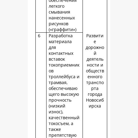
обеспечения
легкого
смывания
нанесенных
рисунков
(«граффити»)
6
Разработка
Развити
материала
е
для
дорожно
контактных
й
вставок
деятель
токоприемник
ности и
ов
обществ
троллейбуса и
енного
трамвая,
транспо
обеспечиваю
рта
щего высокую
города
прочность
Новосиб
(низкий
ирска
износ),
качественный
токосъем, а
также
препятствую