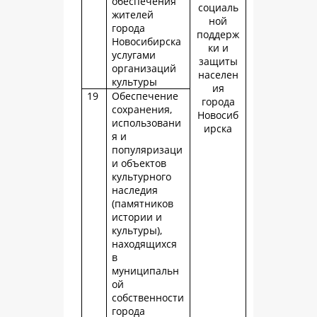
обеспечения
социаль
жителей
ной
города
поддерж
Новосибирска
ки и
услугами
защиты
организаций
населен
культуры
ия
19
Обеспечение
города
сохранения,
Новосиб
использовани
ирска
я и
популяризаци
и объектов
культурного
наследия
(памятников
истории и
культуры),
находящихся
в
муниципальн
ой
собственности
города