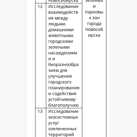
Новосибирска
зеленых
и
12
Исследование
парковы
взаимодейств
х зон
ия между
города
людьми,
Новосиб
домашними
ирска
животными,
городскими
зелеными
насаждениям
и и
биоразнообра
зием для
улучшения
городского
планирования
и содействия
устойчивому
благополучию
13
Исследование
экосистемных
услуг
озелененных
территорий