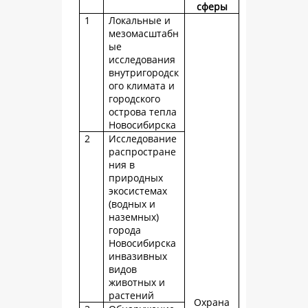
сферы
1
Локальные и
мезомасштабн
ые
исследования
внутригородск
ого климата и
городского
острова тепла
Новосибирска
2
Исследование
распростране
ния в
природных
экосистемах
(водных и
наземных)
города
Новосибирска
инвазивных
видов
животных и
растений
Охрана