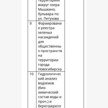
территориях
вокруг озера
Мышкино,
бульвара по
ул. Петухова
9
Формировани
е реестра
зеленых
насаждений
для
общественны
х пространств
на
территории
города
Новосибирска
10
Гидрологичес
кий анализ
водоемов
(био-
химический
состав воды и
проч.) и
берегоукрепл