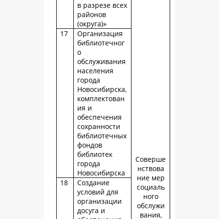
в разрезе всех
районов
(округа)»
17
Организация
библиотечног
о
обслуживания
населения
города
Новосибирска,
комплектован
ия и
обеспечения
сохранности
библиотечных
фондов
библиотек
Соверше
города
нствова
Новосибирска
ние мер
18
Создание
социаль
условий для
ного
организации
обслужи
досуга и
вания,