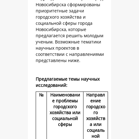
Новосибирска сформированы
приоритетные задачи
городского хозяйства и
социальной сферы города
Новосибирска, которые
предлагается решить молодым
ученым. Возможные тематики
научных проектов в
соответствии с направлениями
представлены ниже.
Предлагаемые темы научных
исследований:
№
Наименовани
Направл
е проблемы
ение
городского
городско
хозяйства или
го
социальной
хозяйств
сферы
а или
социаль
ной