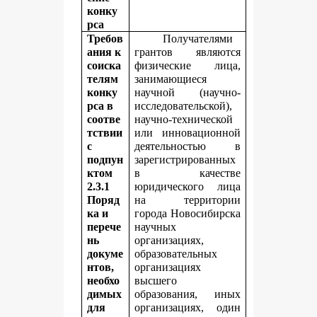
конку
рса
Требов
Получателями
ания к
грантов являются
соиска
физические лица,
телям
занимающиеся
конку
научной (научно-
рса в
исследовательской),
соотве
научно-технической
тствии
или инновационной
с
деятельностью в
подпун
зарегистрированных
ктом
в качестве
2.3.1
юридического лица
Поряд
на территории
ка и
города Новосибирска
перече
научных
нь
организациях,
докуме
образовательных
нтов,
организациях
необхо
высшего
димых
образования, иных
для
организациях, один