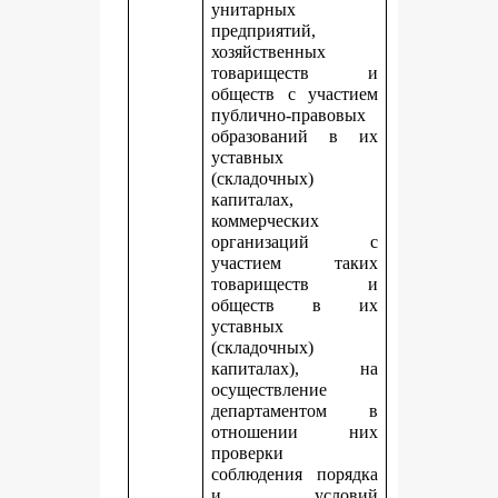
унитарных
предприятий,
хозяйственных
товариществ и
обществ с участием
публично-правовых
образований в их
уставных
(складочных)
капиталах,
коммерческих
организаций с
участием таких
товариществ и
обществ в их
уставных
(складочных)
капиталах), на
осуществление
департаментом в
отношении них
проверки
соблюдения порядка
и условий