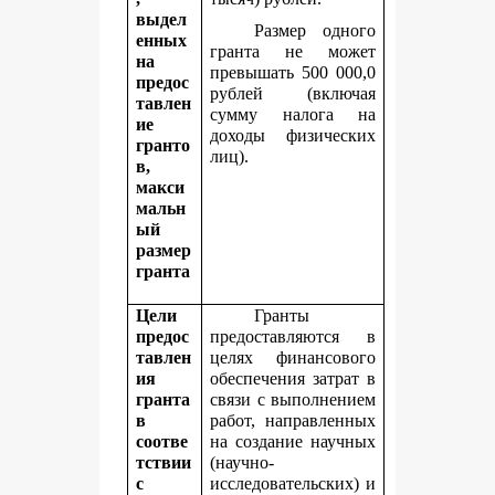
выдел
Размер одного
енных
гранта не может
на
превышать 500 000,0
предос
рублей (включая
тавлен
сумму налога на
ие
доходы физических
гранто
лиц).
в,
макси
мальн
ый
размер
гранта
Цели
Гранты
предос
предоставляются в
тавлен
целях финансового
ия
обеспечения затрат в
гранта
связи с выполнением
в
работ, направленных
соотве
на создание научных
тствии
(научно-
с
исследовательских) и