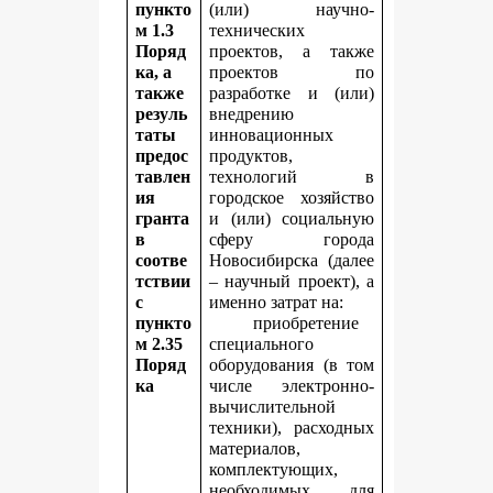
пункто
(или) научно-
м 1.3
технических
Поряд
проектов, а также
ка, а
проектов по
также
разработке и (или)
резуль
внедрению
таты
инновационных
предос
продуктов,
тавлен
технологий в
ия
городское хозяйство
гранта
и (или) социальную
в
сферу города
соотве
Новосибирска (далее
тствии
– научный проект), а
с
именно затрат на:
пункто
приобретение
м 2.35
специального
Поряд
оборудования (в том
ка
числе электронно-
вычислительной
техники), расходных
материалов,
комплектующих,
необходимых для