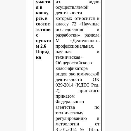
участи
из видов
я в
осуществляемой
конку
деятельности
рсе, в
которых относится к
соотве
классу 72 «Научные
тствии
исследования и
с
разработки» раздела
пункто
M «Деятельность
м 2.6
профессиональная,
Поряд
научная и
ка
техническая»
Общероссийского
классификатора
видов экономической
деятельности ОК
029-2014 (КДЕС Ред.
2), принятого
приказом
Федерального
агентства по
техническому
регулированию и
метрологии от
31.01.2014 № 14-ст,