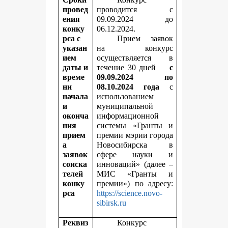
провед
проводится с
ения
09.09.2024 до
конку
06.12.2024.
рса с
Прием заявок
указан
на конкурс
ием
осуществляется в
даты и
течение 30 дней
с
време
09.09.2024 по
ни
08.10.2024 года
с
начала
использованием
и
муниципальной
оконча
информационной
ния
системы «Гранты и
прием
премии мэрии города
а
Новосибирска в
заявок
сфере науки и
соиска
инноваций» (далее –
телей
МИС «Гранты и
конку
премии») по адресу:
рса
https://science.novo-
sibirsk.ru
Реквиз
Конкурс