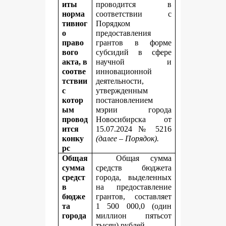
иты
проводится в
норма
соответствии с
тивног
Порядком
о
предоставления
право
грантов в форме
вого
субсидий в сфере
акта, в
научной и
соотве
инновационной
тствии
деятельности,
с
утвержденным
котор
постановлением
ым
мэрии города
провод
Новосибирска от
ится
15.07.2024 № 5216
конку
(далее – Порядок).
рс
Общая
Общая сумма
сумма
средств бюджета
средст
города, выделенных
в
на предоставление
бюдже
грантов, составляет
та
1 500 000,0 (один
города
миллион пятьсот
,
тысяч) рублей.