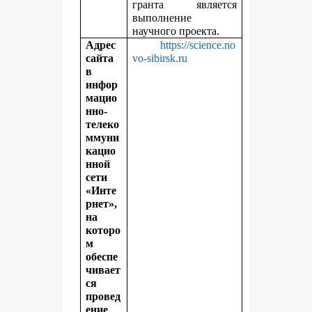
гранта является
выполнение
научного проекта.
Адрес
https://science.no
сайта
vo-sibirsk.ru
в
инфор
мацио
нно-
телеко
ммуни
кацио
нной
сети
«Инте
рнет»,
на
которо
м
обеспе
чивает
ся
провед
ение