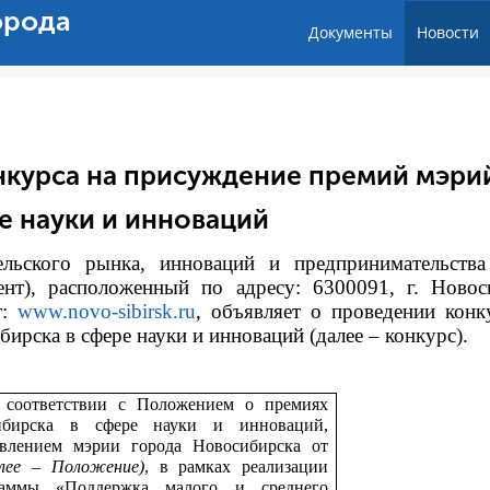
орода
Документы
Новости
нкурса на присуждение премий мэри
е науки и инноваций
тельского рынка, инноваций и предпринимательств
ент), расположенный по адресу: 6300091, г. Новос
т:
www.novo-sibirsk.ru
, объявляет о проведении конк
рска в сфере науки и инноваций (далее – конкурс).
 соответствии с
Положением о премиях
ибирска в сфере науки и инноваций,
влением мэрии города Новосибирска от
алее – Положение)
, в рамках реализации
раммы «Поддержка малого и среднего