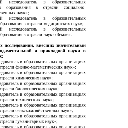
й исследователь в образовательных
о образования в отрасли социально-
твенных наук»;
й исследователь в образовательных
бразования в отрасли медицинских наук»;
й исследователь в образовательных
бразования в отрасли наук о Земле».
х исследований, внесших значительный
ндаментальной и прикладной науки в
х:
дователь в образовательных организациях
отрасли физико-математических наук»;
дователь в образовательных организациях
отрасли химических наук»;
дователь в образовательных организациях
отрасли биологических наук»;
дователь в образовательных организациях
отрасли технических наук»;
дователь в образовательных организациях
отрасли сельскохозяйственных наук»;
дователь в образовательных организациях
отрасли гуманитарных наук»;
дователь в образовательных организациях