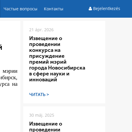
Bejelentkezés
Частые вопросы
Контакты
21 ápr. 2026
Извещение о
проведении
й
конкурса на
присуждение
премий мэрий
города Новосибирска
а мэрии
в сфере науки и
ибирск,
инноваций
урса на
ЧИТАТЬ >
30 máj. 2025
Извещение о
проведении