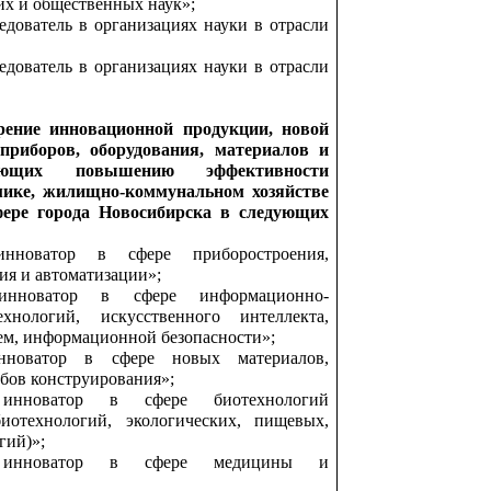
их и общественных наук»;
дователь в организациях науки в отрасли
дователь в организациях науки в отрасли
рение инновационной продукции, новой
 приборов, оборудования, материалов и
вующих повышению эффективности
мике, жилищно-коммунальном хозяйстве
фере города Новосибирска в следующих
нноватор в сфере приборостроения,
ия и автоматизации»;
нноватор в сфере информационно-
хнологий, искусственного интеллекта,
ем, информационной безопасности»;
новатор в сфере новых материалов,
бов конструирования»;
инноватор в сфере биотехнологий
иотехнологий, экологических, пищевых,
гий)»;
 инноватор в сфере медицины и