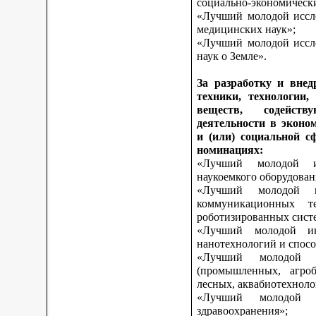
социально-экономическ
«Лучший молодой иссле
медицинских наук»;
«Лучший молодой иссле
наук о Земле».
За разработку и внед
техники, технологии,
веществ, содейст
деятельности в эконо
и (или) социальной с
номинациях:
«Лучший молодой и
наукоемкого оборудован
«Лучший молодой и
коммуникационных те
роботизированных сист
«Лучший молодой ин
нанотехнологий и спосо
«Лучший молодой 
(промышленных, агроб
лесных, аквабиотехноло
«Лучший молодой
здравоохранения»;