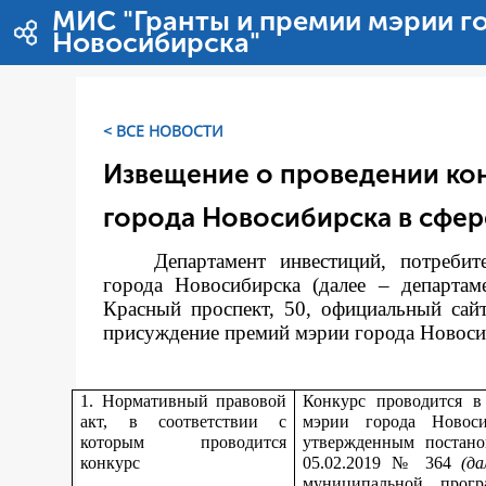
Ugrás a tartalomhoz
МИС "Гранты и премии мэрии г
Новосибирска"
< ВСЕ НОВОСТИ
Извещение о проведении ко
города Новосибирска в сфер
Департамент инвестиций, потреби
города Новосибирска (далее – департам
Красный проспект, 50, официальный сай
присуждение премий мэрии города Новосиби
1. Нормативный правовой
Конкурс проводится в
акт, в соответствии с
мэрии города Новос
которым проводится
утвержденным постано
конкурс
05.02.2019 № 364
(д
муниципальной прог