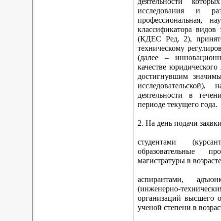
деятельности котор
исследования и ра
профессиональная, на
классификатора видов 
(КДЕС Ред. 2), принят
техническому регулиро
(далее – инновационн
качестве юридического
достигнувшим значимы
исследовательской), 
деятельности в тече
периоде текущего года.
2. На день подачи заявк
студентами (курс
образовательные про
магистратуры в возрасте
аспирантами, адъюн
(инженерно-техниче
организаций высшего о
ученой степени в возрас