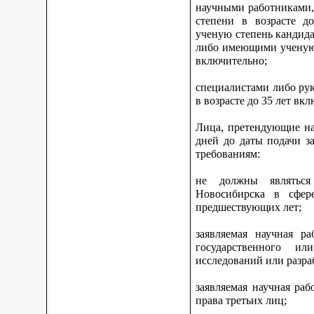
научными работниками,
степени в возрасте 
ученую степень кандидат
либо имеющими ученую с
включительно;
специалистами либо ру
в возрасте до 35 лет вк
Лица, претендующие на
дней до даты подачи з
требованиям:
не должны являться
Новосибирска в сфер
предшествующих лет;
заявляемая научная р
государственного ил
исследований или разра
заявляемая научная ра
права третьих лиц;