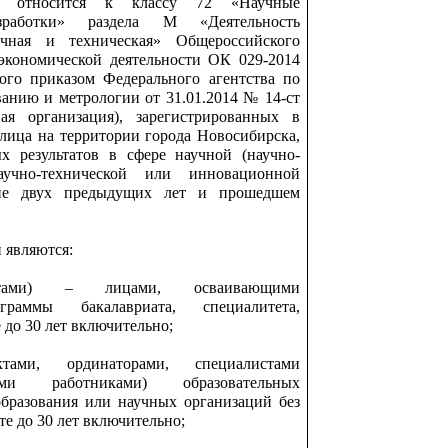
ых относится к классу 72 «Научные
зработки» раздела М «Деятельность
учная и техническая» Общероссийского
экономической деятельности ОК 029-2014
ого приказом Федерального агентства по
ванию и метрологии от 31.01.2014 № 14-ст
ая организация), зарегистрированных в
 лица на территории города Новосибирска,
х результатов в сфере научной (научно-
научно-технической или инновационной
ние двух предыдущих лет и прошедшем
и являются:
антами) – лицами, осваивающими
граммы бакалавриата, специалитета,
 до 30 лет включительно;
ктами, ординаторами, специалистами
скими работниками) образовательных
бразования или научных организаций без
те до 30 лет включительно;