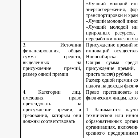
«Лучший молодой инн
энергосбережения, фо
транспортировки и хран
«Лучший молодой иннов
«Лучший молодой инн
природных ресурсов,
переработки полезных 
3. Источник
Присуждение премий мэ
финансирования, общая
инноваций осуществл
сумма средств,
Новосибирска.
выделенных на
Общая сумма средс
присуждение премий,
присуждение премий, 
размер одной премии
триста тысяч) рублей.
Размер одной премии со
налога на доходы физич
4. Категории лиц,
Право претендовать н
имеющих право
физическим лицам, кото
претендовать на
присуждение премии, и
1. Занимаются научно
требования, которым они
технической или инно
должны соответствовать
образовательных орган
организациях, включен
среднего предпринима