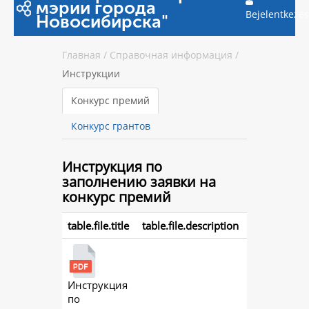
мэрии города
Bejelentkezés
Новосибирска"
Главная
/
Справочная информация
/
Инструкции
Конкурс премий
Конкурс грантов
Инструкция
по
заполнению заявки на
конкурс премий
table.file.title
table.file.description
Инструкция
action.
по