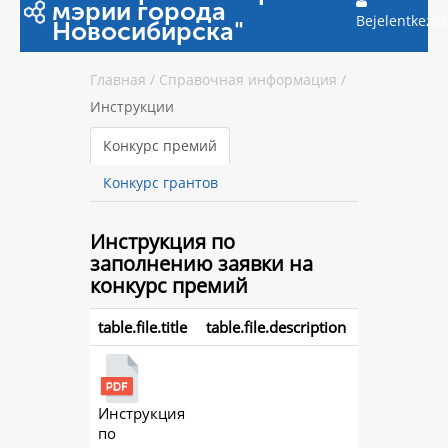
мэрии города
Bejelentkezés
Новосибирска"
Главная
/
Справочная информация
/
Инструкции
Конкурс премий
Конкурс грантов
Инструкция
по
заполнению заявки на
конкурс премий
table.file.title
table.file.description
Инструкция
action.
по