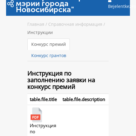
мэрии города
Bejelentkezés
Новосибирска"
Главная
/
Справочная информация
/
Инструкции
Конкурс премий
Конкурс грантов
Инструкция
по
заполнению заявки на
конкурс премий
table.file.title
table.file.description
Инструкция
action.
по