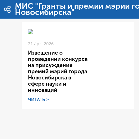
Ugrás a tartalomhoz
МИС "Гранты и премии мэрии г
Новосибирска"
21 ápr. 2026
Извещение о
проведении конкурса
на присуждение
премий мэрий города
Новосибирска в
сфере науки и
инноваций
ЧИТАТЬ >