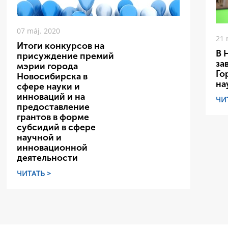
07 máj. 2020
21 
Итоги конкурсов на
В 
присуждение премий
за
мэрии города
Го
Новосибирска в
на
сфере науки и
инноваций и на
ЧИ
предоставление
грантов в форме
субсидий в сфере
научной и
инновационной
деятельности
ЧИТАТЬ >