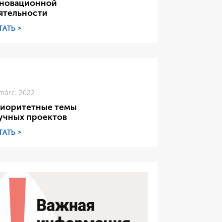
новационной
ятельности
ТАТЬ >
márc. 2022
иоритетные темы
учных проектов
ТАТЬ >