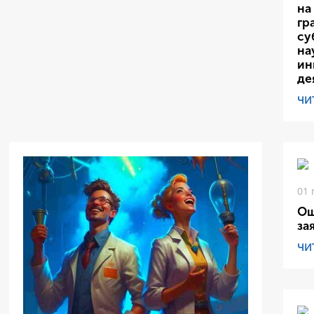
на
гр
су
на
ин
де
ЧИ
01 
Ош
за
ЧИ