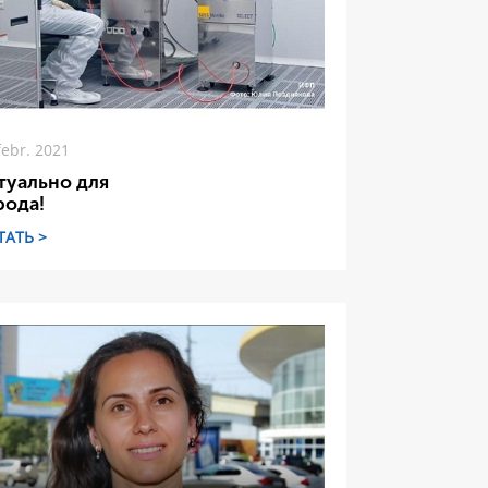
febr. 2021
туально для
рода!
ТАТЬ >