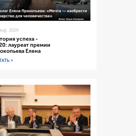
aug. 2020
тория успеха -
20: лауреат премии
окопьева Елена
ТАТЬ >