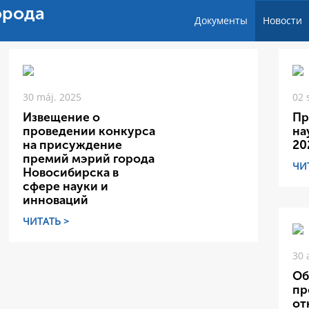
орода
Документы
Новости
30 máj. 2025
02 
Извещение о
Пр
проведении конкурса
на
на присуждение
20
премий мэрий города
ЧИ
Новосибирска в
сфере науки и
инноваций
ЧИТАТЬ >
30 
Об
пр
от