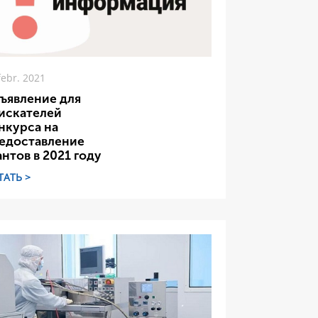
febr. 2021
ъявление для
искателей
нкурса на
едоставление
антов в 2021 году
ТАТЬ >