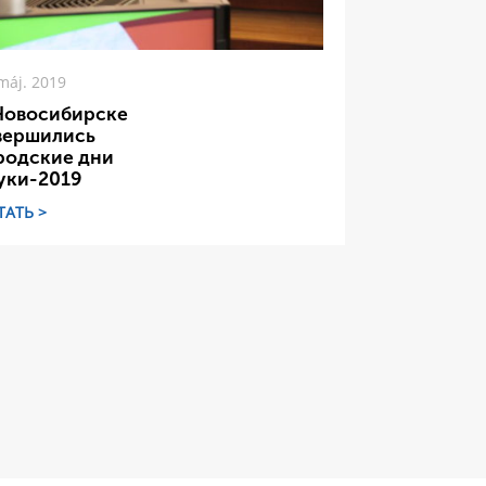
máj. 2019
Новосибирске
вершились
родские дни
уки-2019
ТАТЬ >