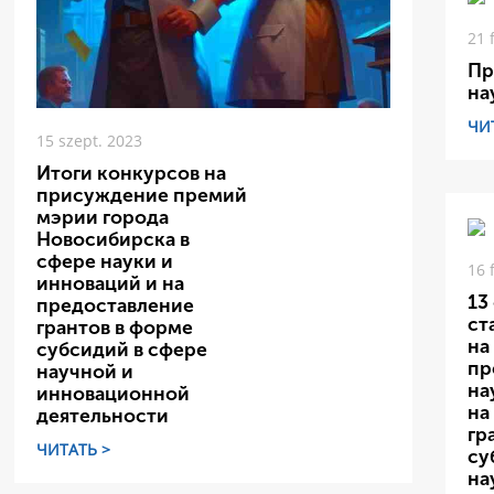
21 
Пр
на
ЧИ
15 szept. 2023
Итоги конкурсов на
присуждение премий
мэрии города
Новосибирска в
сфере науки и
16 
инноваций и на
13
предоставление
ст
грантов в форме
на
субсидий в сфере
пр
научной и
на
инновационной
на
деятельности
гр
ЧИТАТЬ >
су
на