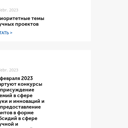
febr. 2023
иоритетные темы
учных проектов
ТАТЬ >
febr. 2023
 февраля 2023
артуют конкурсы
 присуждение
емий в сфере
уки и инноваций и
 предоставление
антов в форме
бсидий в сфере
учной и