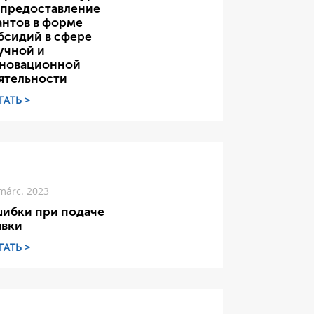
 предоставление
антов в форме
бсидий в сфере
учной и
новационной
ятельности
ТАТЬ >
márc. 2023
ибки при подаче
явки
ТАТЬ >