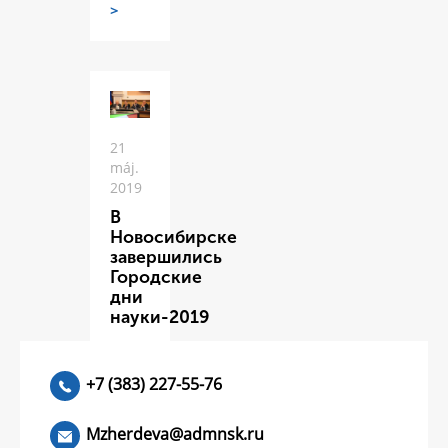
>
21
máj.
2019
В
Новосибирске
завершились
Городские
дни
науки-2019
ЧИТАТЬ
>
+7 (383) 227-55-76
Mzherdeva@admnsk.ru