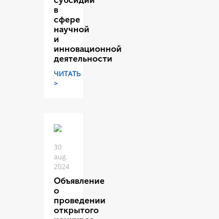
субсидий
в
сфере
научной
и
инновационной
деятельности
ЧИТАТЬ
>
30
aug.
2024
Объявление
о
проведении
открытого