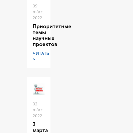
09
márc.
2022
Приоритетные
темы
научных
проектов
ЧИТАТЬ
>
02
márc.
2022
3
марта