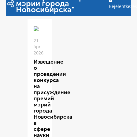
мэрии города
Bejelentkezés
Новосибирска"
21
ápr.
2026
Извещение
о
проведении
конкурса
на
присуждение
премий
мэрий
города
Новосибирска
в
сфере
науки