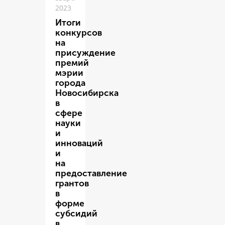
2023
Итоги
конкурсов
на
присуждение
премий
мэрии
города
Новосибирска
в
сфере
науки
и
инноваций
и
на
предоставление
грантов
в
форме
субсидий
в