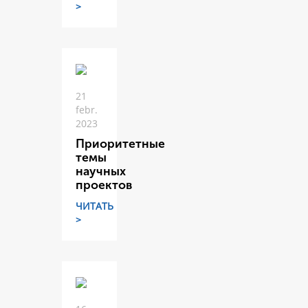
>
21
febr.
2023
Приоритетные
темы
научных
проектов
ЧИТАТЬ
>