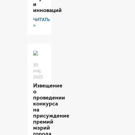
и
инноваций
ЧИТАТЬ
>
30
máj.
2025
Извещение
о
проведении
конкурса
на
присуждение
премий
мэрий
города