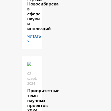
Новосибирска
в
сфере
науки
и
инноваций
ЧИТАТЬ
>
02
szept.
2024
Приоритетные
темы
научных
проектов
2024