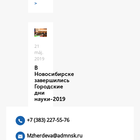
>
21
máj.
2019
В
Новосибирске
завершились
Городские
дни
науки-2019
ЧИТАТЬ
>
+7 (383) 227-55-76
Mzherdeva@admnsk.ru