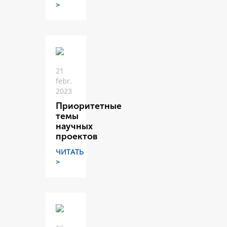
>
21
febr.
2023
Приоритетные
темы
научных
проектов
ЧИТАТЬ
>