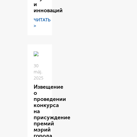
и
инноваций
ЧИТАТЬ
>
30
máj.
2025
Извещение
о
проведении
конкурса
на
присуждение
премий
мэрий
города