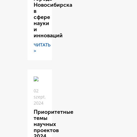
Новосибирска
в
сфере
науки
и
инноваций
ЧИТАТЬ
>
02
szept.
2024
Приоритетные
темы
научных
проектов
2024