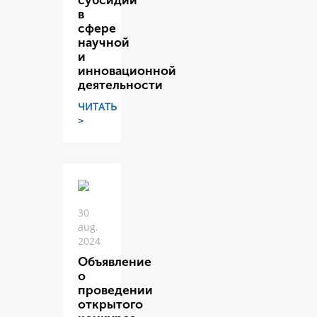
субсидий
в
сфере
научной
и
инновационной
деятельности
ЧИТАТЬ
>
30
aug.
2024
Объявление
о
проведении
открытого