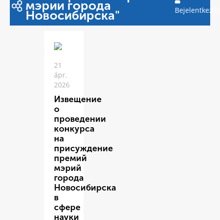
мэрии города
Bejelentkezés
Новосибирска"
21
ápr.
2026
Извещение
о
проведении
конкурса
на
присуждение
премий
мэрий
города
Новосибирска
в
сфере
науки