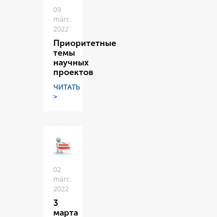
09
márc.
2022
Приоритетные
темы
научных
проектов
ЧИТАТЬ
>
02
márc.
2022
3
марта