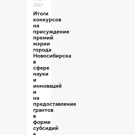
2023
Итоги
конкурсов
на
присуждение
премий
мэрии
города
Новосибирска
в
сфере
науки
и
инноваций
и
на
предоставление
грантов
в
форме
субсидий
в