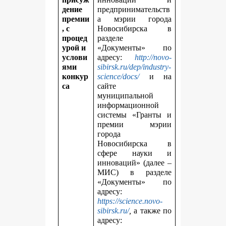
дение
предпринимательств
премии
а мэрии города
, с
Новосибирска в
процед
разделе
урой и
«Документы» по
услови
адресу:
http://novo-
ями
sibirsk.ru/dep/industry-
конкур
science/docs/
и на
са
сайте
муниципальной
информационной
системы «Гранты и
премии мэрии
города
Новосибирска в
сфере науки и
инноваций» (далее –
МИС) в разделе
«Документы» по
адресу:
https://science.novo-
sibirsk.ru/
,
а также по
адресу: