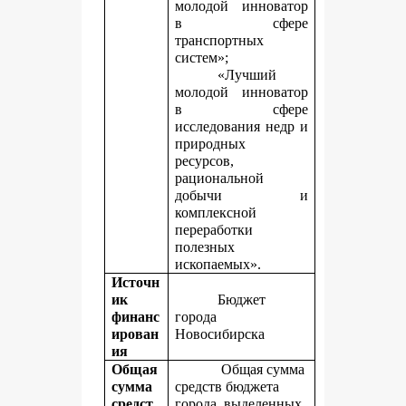
молодой инноватор
в сфере
транспортных
систем»;
«Лучший
молодой инноватор
в сфере
исследования недр и
природных
ресурсов,
рациональной
добычи и
комплексной
переработки
полезных
ископаемых».
Источн
ик
Бюджет
финанс
города
ирован
Новосибирска
ия
Общая
Общая сумма
сумма
средств бюджета
средст
города, выделенных