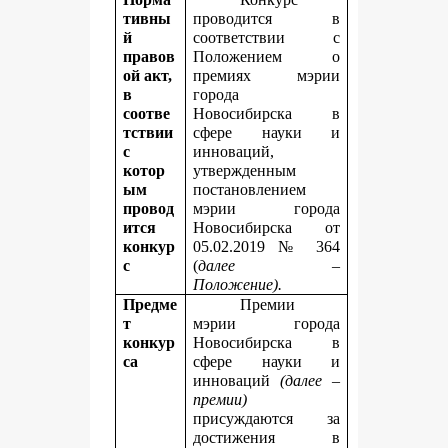
тивны
проводится в
й
соответствии с
правов
Положением о
ой акт,
премиях мэрии
в
города
соотве
Новосибирска в
тствии
сфере науки и
с
инноваций,
котор
утвержденным
ым
постановлением
провод
мэрии города
ится
Новосибирска от
конкур
05.02.2019 № 364
с
(
далее –
Положение).
Предме
Премии
т
мэрии города
конкур
Новосибирска в
са
сфере науки и
инноваций
(далее –
премии)
присуждаются
за
достижения в