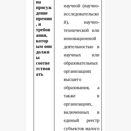
на
научной (научно-
присуж
дение
исследовательско
премии
й), научно-
, и
требов
технической или
ания,
инновационной
котор
ым они
деятельностью в
должн
научных или
ы
соотве
образовательных
тствов
организациях
ать
высшего
образования, а
также в
организациях,
включенных в
единый реестр
субъектов малого