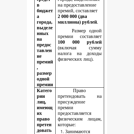
в
на предоставление
бюджет
премий, составляет
а
2
000 000 (два
города,
миллиона) рублей
.
выделе
Размер одной
нных
премии составляет
на
100 000 рублей
предос
(включая сумму
тавлен
налога на доходы
ие
физических лиц).
премий
,
размер
одной
премии
Катего
Право
рии
претендовать на
лиц,
присуждение
имеющ
премии
их
предоставляется
право
физическим лицам,
претен
которые:
довать
Занимаются