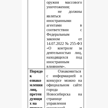
оружия массового
уничтожения;
не должны
являться
иностранными
агентами в
соответствии с
Федеральным
законом от
14.07.2022 № 255-ФЗ
«О контроле за
деятельностью лиц,
находящихся под
иностранным
влиянием».
Порядо
Ознакомиться
к
с информацией о
ознако
конкурсе можно на
мления
официальном сайте
лиц,
города
претен
Новосибирска на
дующи
странице
х на
управления
присуж
инноваций и