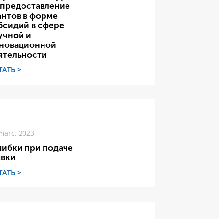
 предоставление
антов в форме
бсидий в сфере
учной и
новационной
ятельности
ТАТЬ >
márc. 2023
ибки при подаче
явки
ТАТЬ >