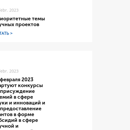
febr. 2023
иоритетные темы
учных проектов
ТАТЬ >
febr. 2023
 февраля 2023
артуют конкурсы
 присуждение
емий в сфере
уки и инноваций и
 предоставление
антов в форме
бсидий в сфере
учной и