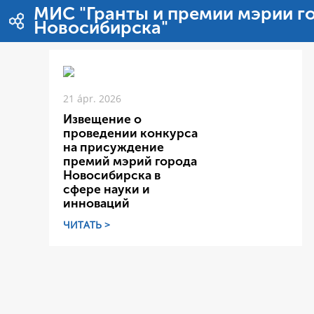
Ugrás a tartalomhoz
МИС "Гранты и премии мэрии г
Новосибирска"
21 ápr. 2026
Извещение о
проведении конкурса
на присуждение
премий мэрий города
Новосибирска в
сфере науки и
инноваций
ЧИТАТЬ >