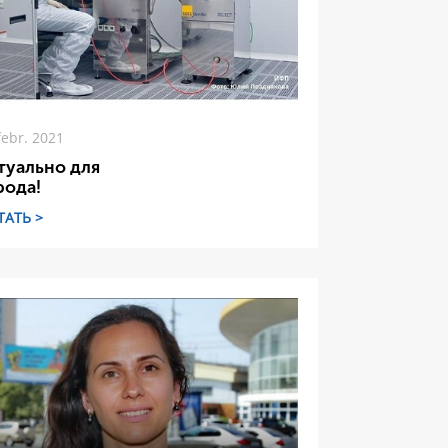
febr. 2021
туально для
рода!
ТАТЬ >