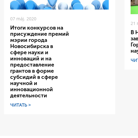
07 máj. 2020
21 
Итоги конкурсов на
В 
присуждение премий
за
мэрии города
Го
Новосибирска в
на
сфере науки и
инноваций и на
ЧИ
предоставление
грантов в форме
субсидий в сфере
научной и
инновационной
деятельности
ЧИТАТЬ >