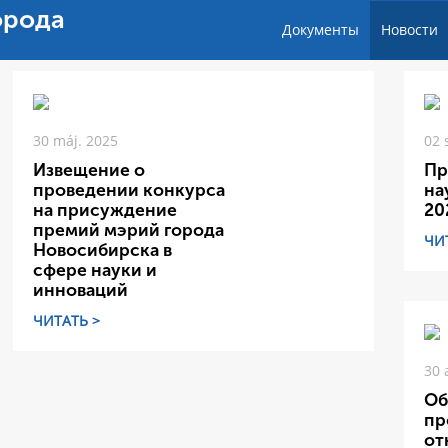
орода
Документы
Новости
30 máj. 2025
02 
Извещение о
Пр
проведении конкурса
на
на присуждение
20
премий мэрий города
ЧИ
Новосибирска в
сфере науки и
инноваций
ЧИТАТЬ >
30 
Об
пр
от