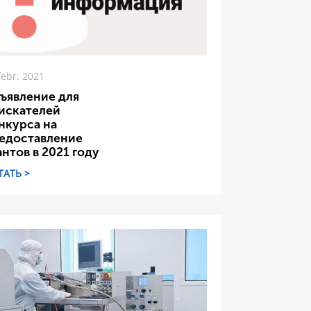
febr. 2021
ъявление для
искателей
нкурса на
едоставление
антов в 2021 году
ТАТЬ >