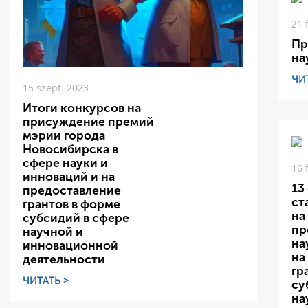
21 
Пр
на
ЧИ
15 szept. 2023
Итоги конкурсов на
присуждение премий
мэрии города
Новосибирска в
сфере науки и
16 
инноваций и на
13
предоставление
ст
грантов в форме
на
субсидий в сфере
пр
научной и
на
инновационной
на
деятельности
гр
ЧИТАТЬ >
су
на