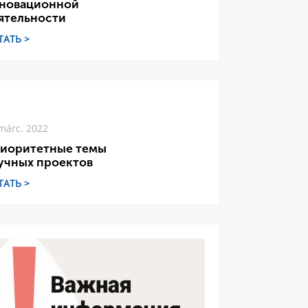
новационной
ятельности
ТАТЬ >
márc. 2022
иоритетные темы
учных проектов
ТАТЬ >