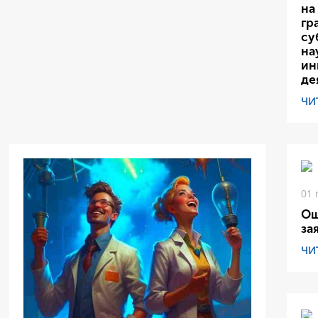
на
гр
су
на
ин
де
ЧИ
01 
Ош
за
ЧИ