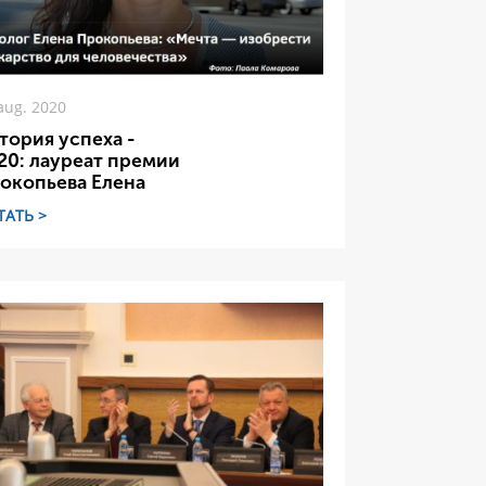
aug. 2020
тория успеха -
20: лауреат премии
окопьева Елена
ТАТЬ >