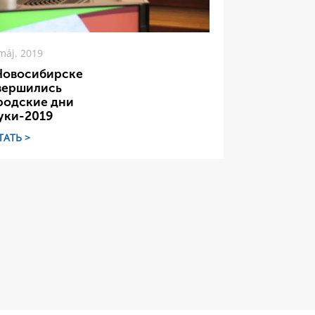
máj. 2019
Новосибирске
вершились
родские дни
уки-2019
ТАТЬ >