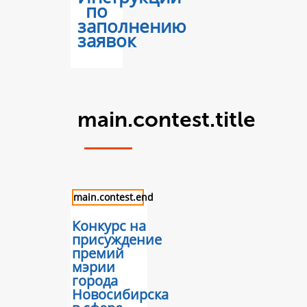
по
заполнению
заявок
main.contest.title
main.contest.end
Конкурс на
присуждение
премий
мэрии
города
Новосибирска