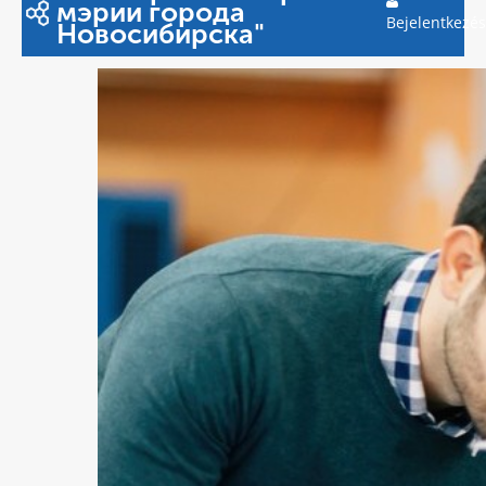
мэрии города
Bejelentkezés
Новосибирска"