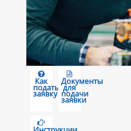
Как
Документы
подать
для
заявку
подачи
заявки
Инструкции