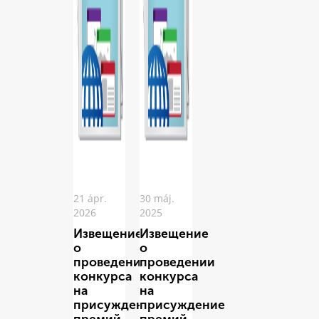
21 ápr.
30 máj.
2026
2025
Извещение
Извещение
о
о
проведении
проведении
конкурса
конкурса
на
на
присуждение
присуждение