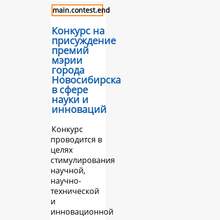
main.contest.end
Конкурс на
присуждение
премий
мэрии
города
Новосибирска
в сфере
науки и
инноваций
Конкурс
проводится в
целях
стимулирования
научной,
научно-
технической
и
инновационной