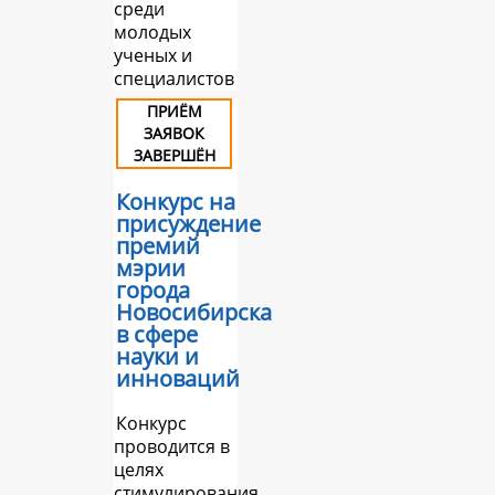
среди
молодых
ученых и
специалистов
ПРИЁМ
ЗАЯВОК
ЗАВЕРШЁН
Конкурс на
присуждение
премий
мэрии
города
Новосибирска
в сфере
науки и
инноваций
Конкурс
проводится в
целях
стимулирования