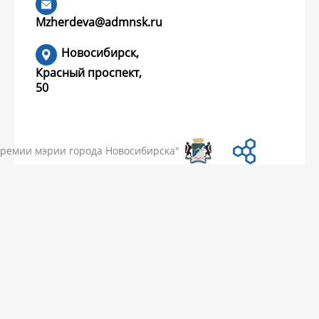
конкурс грантов?
Mzherdeva@admnsk.ru
Новосибирск,
Красный проспект,
50
УМЕНТЫ
НОВОСТИ
ЧАСТЫЕ ВОПРОСЫ
КОНТАКТЫ
премии мэрии города Новосибирска"