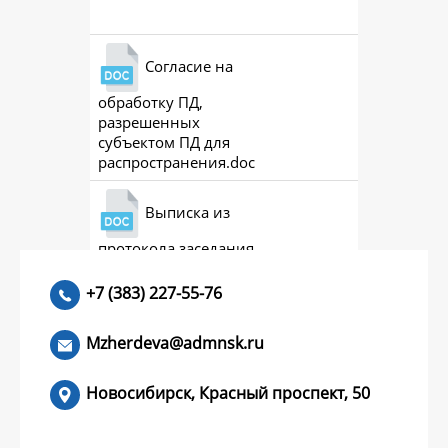
Согласие на
обработку ПД,
разрешенных
субъектом ПД для
распространения.doc
Выписка из
протокола заседания
совета (премии)
+7 (383) 227-55-76
Mzherdeva@admnsk.ru
Новосибирск, Красный проспект, 50
КУМЕНТЫ
НОВОСТИ
ЧАСТЫЕ ВОПРОСЫ
КОНТАКТЫ