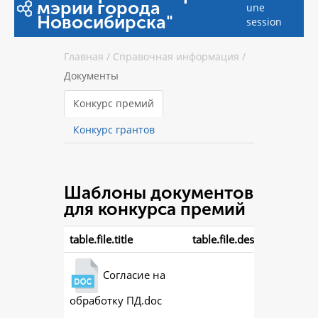
мэрии города
une
Новосибирска"
session
Главная
/
Справочная информация
/
Документы
Конкурс премий
Конкурс грантов
Шаблоны документов
для конкурса премий
table.file.title
table.file.description
Согласие на
обработку ПД.doc