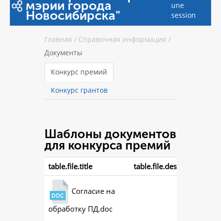
мэрии города
une
Новосибирска"
session
Главная
/
Справочная информация
/
Документы
Конкурс премий
Конкурс грантов
Шаблоны документов
для конкурса премий
table.file.title
table.file.description
Согласие на
обработку ПД.doc