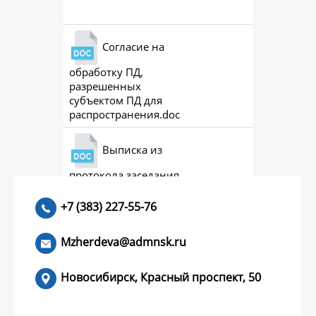
Согласие на
обработку ПД,
разрешенных
субъектом ПД для
распространения.doc
Выписка из
протокола заседания
совета (премии)
+7 (383) 227-55-76
Mzherdeva@admnsk.ru
Новосибирск, Красный проспект, 50
КУМЕНТЫ
НОВОСТИ
ЧАСТЫЕ ВОПРОСЫ
КОНТАКТЫ