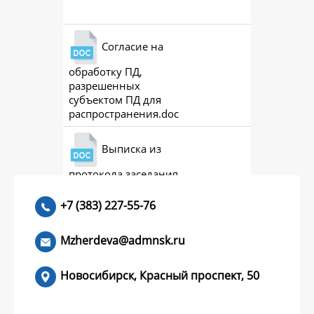
Согласие на
обработку ПД,
разрешенных
субъектом ПД для
распространения.doc
Выписка из
протокола заседания
совета (премии)
+7 (383) 227-55-76
Mzherdeva@admnsk.ru
Новосибирск, Красный проспект, 50
КУМЕНТЫ
НОВОСТИ
ЧАСТЫЕ ВОПРОСЫ
КОНТАКТЫ