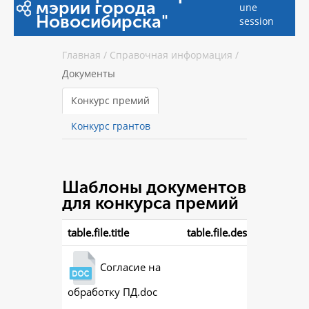
мэрии города
une
Новосибирска"
session
Главная
/
Справочная информация
/
Документы
Конкурс премий
Конкурс грантов
Шаблоны документов
для конкурса премий
table.file.title
table.file.description
Согласие на
обработку ПД.doc