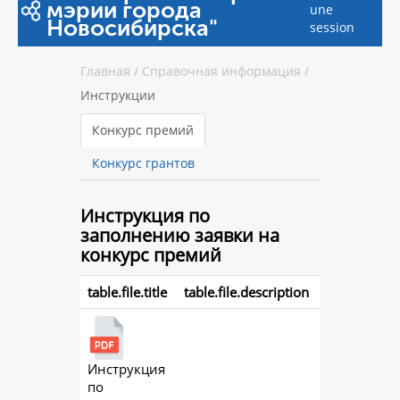
мэрии города
une
Новосибирска"
session
Главная
/
Справочная информация
/
Инструкции
Конкурс премий
Конкурс грантов
Инструкция
по
заполнению заявки на
конкурс премий
table.file.title
table.file.description
Инструкция
action.
по