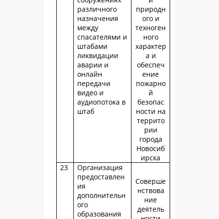
различного
природн
назначения
ого и
между
техноген
спасателями и
ного
штабами
характер
ликвидации
а и
аварии и
обеспеч
онлайн
ение
передачи
пожарно
видео и
й
аудиопотока в
безопас
штаб
ности на
террито
рии
города
Новосиб
ирска
23
Организация
предоставлен
Соверше
ия
нствова
дополнительн
ние
ого
деятель
образования
ности