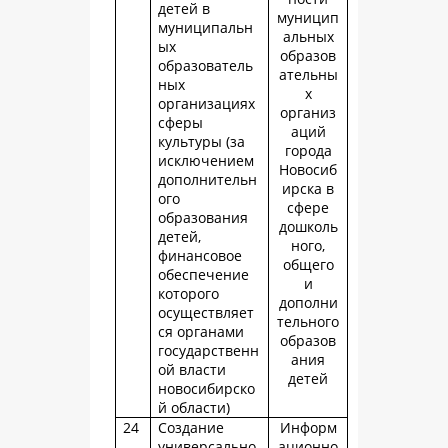
детей в
муницип
муниципальн
альных
ых
образов
образователь
ательны
ных
х
организациях
организ
сферы
аций
культуры (за
города
исключением
Новосиб
дополнительн
ирска в
ого
сфере
образования
дошколь
детей,
ного,
финансовое
общего
обеспечение
и
которого
дополни
осуществляет
тельного
ся органами
образов
государственн
ания
ой власти
детей
новосибирско
й области)
24
Создание
Информ
универсально
ационно