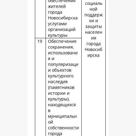
обеспечения
социаль
жителей
ной
города
поддерж
Новосибирска
ки и
услугами
защиты
организаций
населен
культуры
ия
19
Обеспечение
города
сохранения,
Новосиб
использовани
ирска
я и
популяризаци
и объектов
культурного
наследия
(памятников
истории и
культуры),
находящихся
в
муниципальн
ой
собственности
города