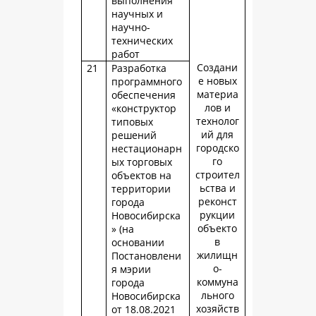
выполнения
научных и
научно-
технических
работ
Создани
21
Разработка
е новых
программного
материа
обеспечения
лов и
«конструктор
технолог
типовых
ий для
решений
городско
нестационарн
го
ых торговых
строител
объектов на
ьства и
территории
реконст
города
рукции
Новосибирска
объекто
» (на
в
основании
жилищн
Постановлени
о-
я мэрии
коммуна
города
льного
Новосибирска
хозяйств
от 18.08.2021