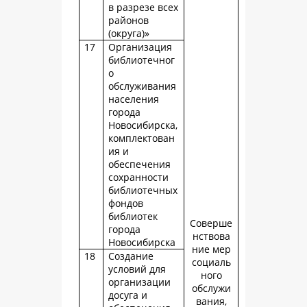
в разрезе всех
районов
(округа)»
17
Организация
библиотечног
о
обслуживания
населения
города
Новосибирска,
комплектован
ия и
обеспечения
сохранности
библиотечных
фондов
библиотек
Соверше
города
нствова
Новосибирска
ние мер
18
Создание
социаль
условий для
ного
организации
обслужи
досуга и
вания,