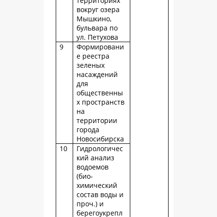
территориях
вокруг озера
Мышкино,
бульвара по
ул. Петухова
9
Формировани
е реестра
зеленых
насаждений
для
общественны
х пространств
на
территории
города
Новосибирска
10
Гидрологичес
кий анализ
водоемов
(био-
химический
состав воды и
проч.) и
берегоукрепл