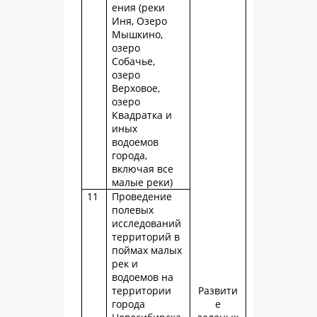
ения (реки
Иня, Озеро
Мышкино,
озеро
Собачье,
озеро
Верховое,
озеро
Квадратка и
иных
водоемов
города,
включая все
малые реки)
11
Проведение
полевых
исследований
территорий в
поймах малых
рек и
водоемов на
территории
Развити
города
е