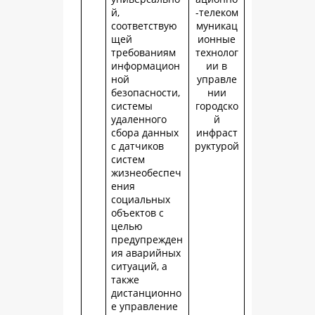
й,
-телеком
соответствую
муникац
щей
ионные
требованиям
технолог
информацион
ии в
ной
управле
безопасности,
нии
системы
городско
удаленного
й
сбора данных
инфраст
с датчиков
руктурой
систем
жизнеобеспеч
ения
социальных
объектов с
целью
предупрежден
ия аварийных
ситуаций, а
также
дистанционно
е управление