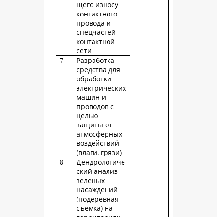
щего износу
контактного
провода и
спецчастей
контактной
сети
7
Разработка
средства для
обработки
электрических
машин и
проводов с
целью
защиты от
атмосферных
воздействий
(влаги, грязи)
8
Дендрологиче
ский анализ
зеленых
насаждений
(подеревная
съемка) на