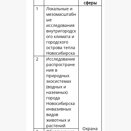
сферы
1
Локальные и
мезомасштабн
ые
исследования
внутригородск
ого климата и
городского
острова тепла
Новосибирска
2
Исследование
распростране
ния в
природных
экосистемах
(водных и
наземных)
города
Новосибирска
инвазивных
видов
животных и
растений
Охрана