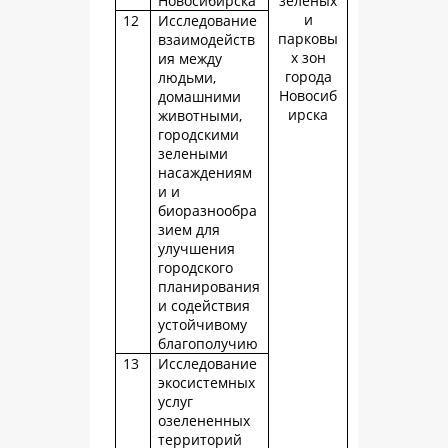
Новосибирска
зеленых
и
12
Исследование
парковы
взаимодейств
х зон
ия между
города
людьми,
Новосиб
домашними
ирска
животными,
городскими
зелеными
насаждениям
и и
биоразнообра
зием для
улучшения
городского
планирования
и содействия
устойчивому
благополучию
13
Исследование
экосистемных
услуг
озелененных
территорий