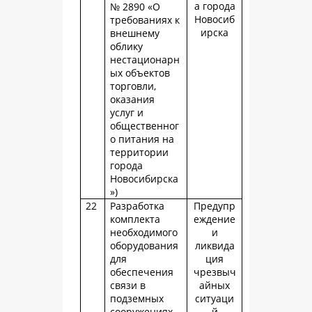
а города
№ 2890 «О
Новосиб
требованиях к
ирска
внешнему
облику
нестационарн
ых объектов
торговли,
оказания
услуг и
общественног
о питания на
территории
города
Новосибирска
»)
22
Разработка
Предупр
комплекта
еждение
необходимого
и
оборудования
ликвида
для
ция
обеспечения
чрезвыч
связи в
айных
подземных
ситуаци
сооружениях
й