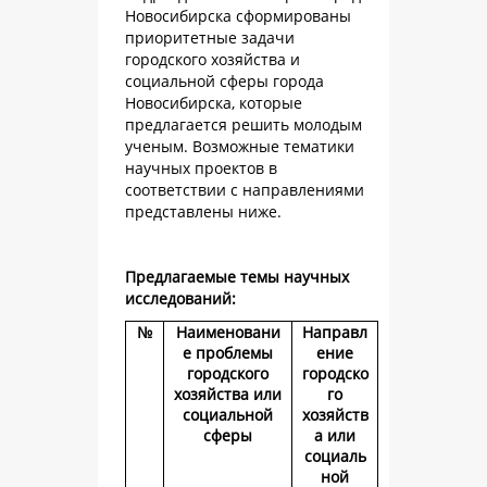
Новосибирска сформированы
приоритетные задачи
городского хозяйства и
социальной сферы города
Новосибирска, которые
предлагается решить молодым
ученым. Возможные тематики
научных проектов в
соответствии с направлениями
представлены ниже.
Предлагаемые темы научных
исследований:
№
Наименовани
Направл
е проблемы
ение
городского
городско
хозяйства или
го
социальной
хозяйств
сферы
а или
социаль
ной