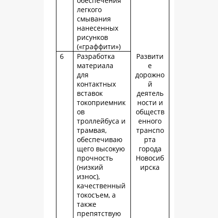
обеспечения
легкого
смывания
нанесенных
рисунков
(«граффити»)
6
Разработка
Развити
материала
е
для
дорожно
контактных
й
вставок
деятель
токоприемник
ности и
ов
обществ
троллейбуса и
енного
трамвая,
транспо
обеспечиваю
рта
щего высокую
города
прочность
Новосиб
(низкий
ирска
износ),
качественный
токосъем, а
также
препятствую