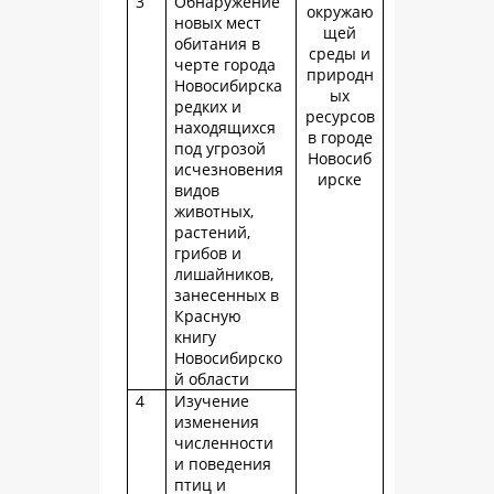
3
Обнаружение
окружаю
новых мест
щей
обитания в
среды и
черте города
природн
Новосибирска
ых
редких и
ресурсов
находящихся
в городе
под угрозой
Новосиб
исчезновения
ирске
видов
животных,
растений,
грибов и
лишайников,
занесенных в
Красную
книгу
Новосибирско
й области
4
Изучение
изменения
численности
и поведения
птиц и