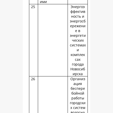
ими
25
Энергоэ
ффектив
ность и
энергосб
ережени
е в
энергети
ческих
системах
и
комплек
сах
города
Новосиб
ирска
26
Организ
ация
беспере
бойной
работы
городски
х систем
водосна