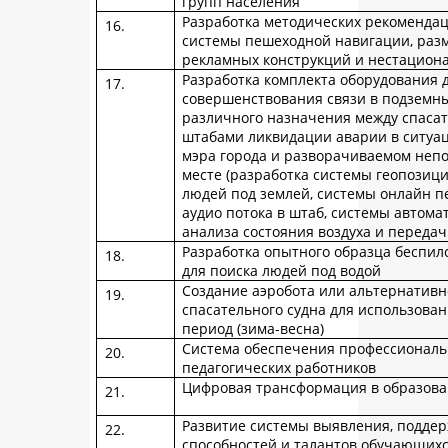
групп населения
Разработка методических рекомендац
системы пешеходной навигации, ра
рекламных конструкций и нестацион
Разработка комплекта оборудования 
совершенствования связи в подземн
различного назначения между спаса
штабами ликвидации аварии в ситуа
мэра города и разворачиваемом неп
месте (разработка системы геопози
людей под землей, системы онлайн п
аудио потока в штаб, системы автома
анализа состояния воздуха и передач
Разработка опытного образца беспил
для поиска людей под водой
Создание аэробота или альтернативн
спасательного судна для использова
период (зима-весна)
Система обеспечения профессиональ
педагогических работников
Цифровая трансформация в образов
Развитие системы выявления, поддер
способностей и талантов обучающих