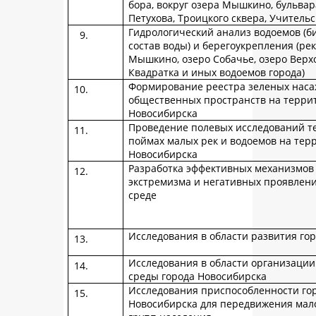
бора, вокруг озера Мышкино, бульвара
Петухова, Троицкого сквера, Учительс
Гидрологический анализ водоемов (б
состав воды) и берегоукрепления (ре
Мышкино, озеро Собачье, озеро Верхо
Квадратка и иных водоемов города)
Формирование реестра зеленых наса
общественных пространств на терри
Новосибирска
Проведение полевых исследований т
поймах малых рек и водоемов на тер
Новосибирска
Разработка эффективных механизмов
экстремизма и негативных проявлен
среде
Исследования в области развития го
Исследования в области организации
среды города Новосибирска
Исследования приспособленности го
Новосибирска для передвижения ма