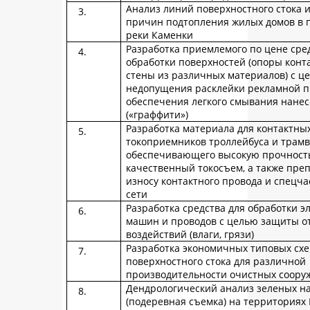
Анализ линий поверхностного стока 
причин подтопления жилых домов в п
реки Каменки
Разработка приемлемого по цене сре
обработки поверхностей (опоры конта
стены из различных материалов) с ц
недопущения расклейки рекламной п
обеспечения легкого смывания нане
(«граффити»)
Разработка материала для контактных
токоприемников троллейбуса и трамв
обеспечивающего высокую прочность 
качественный токосъем, а также пре
износу контактного провода и спецча
сети
Разработка средства для обработки э
машин и проводов с целью защиты о
воздействий (влаги, грязи)
Разработка экономичных типовых схе
поверхностного стока для различной
производительности очистных соору
Дендрологический анализ зеленых н
(подеревная съемка) на территория