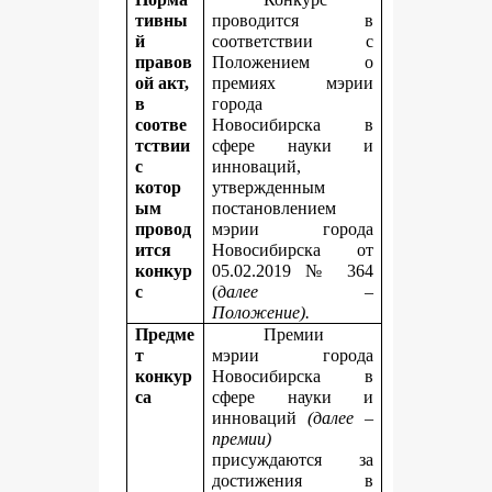
тивны
проводится в
й
соответствии с
правов
Положением о
ой акт,
премиях мэрии
в
города
соотве
Новосибирска в
тствии
сфере науки и
с
инноваций,
котор
утвержденным
ым
постановлением
провод
мэрии города
ится
Новосибирска от
конкур
05.02.2019 № 364
с
(
далее –
Положение).
Предме
Премии
т
мэрии города
конкур
Новосибирска в
са
сфере науки и
инноваций
(далее –
премии)
присуждаются
за
достижения в