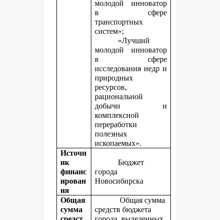
молодой инноватор
в сфере
транспортных
систем»;
«Лучший
молодой инноватор
в сфере
исследования недр и
природных
ресурсов,
рациональной
добычи и
комплексной
переработки
полезных
ископаемых».
Источн
ик
Бюджет
финанс
города
ирован
Новосибирска
ия
Общая
Общая сумма
сумма
средств бюджета
средст
города, выделенных