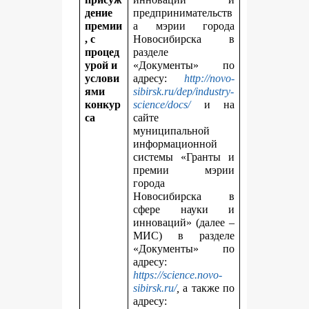
дение
предпринимательств
премии
а мэрии города
, с
Новосибирска в
процед
разделе
урой и
«Документы» по
услови
адресу:
http://novo-
ями
sibirsk.ru/dep/industry-
конкур
science/docs/
и на
са
сайте
муниципальной
информационной
системы «Гранты и
премии мэрии
города
Новосибирска в
сфере науки и
инноваций» (далее –
МИС) в разделе
«Документы» по
адресу:
https://science.novo-
sibirsk.ru/
,
а также по
адресу: