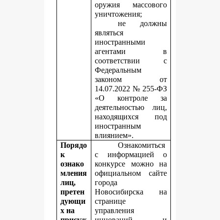
оружия массового
уничтожения;
не должны
являться
иностранными
агентами в
соответствии с
Федеральным
законом от
14.07.2022 № 255-ФЗ
«О контроле за
деятельностью лиц,
находящихся под
иностранным
влиянием».
Порядо
Ознакомиться
к
с информацией о
ознако
конкурсе можно на
мления
официальном сайте
лиц,
города
претен
Новосибирска на
дующи
странице
х на
управления
присуж
инноваций и