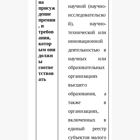
на
научной (научно-
присуж
дение
исследовательско
премии
й), научно-
, и
требов
технической или
ания,
инновационной
котор
ым они
деятельностью в
должн
научных или
ы
соотве
образовательных
тствов
организациях
ать
высшего
образования, а
также в
организациях,
включенных в
единый реестр
субъектов малого