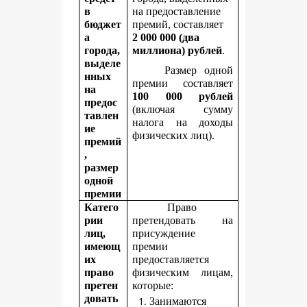
в
на предоставление
бюджет
премий, составляет
а
2
000 000 (два
города,
миллиона) рублей
.
выделе
Размер одной
нных
премии составляет
на
100 000 рублей
предос
(включая сумму
тавлен
налога на доходы
ие
физических лиц).
премий
,
размер
одной
премии
Катего
Право
рии
претендовать на
лиц,
присуждение
имеющ
премии
их
предоставляется
право
физическим лицам,
претен
которые:
довать
Занимаются