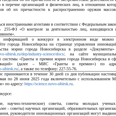
о в перечне организаций и физических лиц, в отношении кото
ия об их причастности к распространению оружия массов
ься иностранными агентами в соответствии с Федеральным зако
№ 255-ФЗ «О контроле за деятельностью лиц, находящихся 
иянием».
с информацией о конкурсе в электронном виде можно
йте города Новосибирска на странице управления инноваци
ьства мэрии города Новосибирска в разделе «Документы»
,
ovo-sibirsk.ru/dep/industry-science/docs/
на сайте муниципаль
 системы «Гранты и премии мэрии города Новосибирска в сф
ваций» (далее – МИС «Гранты и премии») по адре
o-sibirsk.ru/
, а также по телефону: 227-55-76.
рс принимаются в течение 30 дней со дня публикации настоящ
 мая по 28 июня 2025 года включительно с использованием 
и» по адресу:
https://science.novo-sibirsk.ru
.
нкурсе:
ые, научно-технические) советы, советы молодых учены
алее - советы) научных организаций, образовательных организа
ания, руководители инновационных организаций могут выдвин