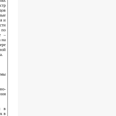
иях
стр
дов
ные
я и
сти
 по
е –
 на
ере
ной
а.
ммы
но-
ния
и в
к в