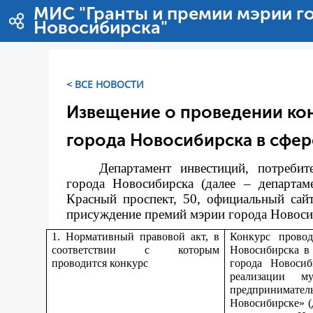
Saut au contenu
МИС "Гранты и премии мэрии г
Новосибирска"
< ВСЕ НОВОСТИ
Извещение о проведении ко
города Новосибирска в сфер
Департамент инвестиций, потреби
города Новосибирска (далее – департам
Красный проспект, 50, официальный сай
присуждение премий мэрии города Новосиби
1. Нормативный правовой акт, в
Конкурс прово
соответствии с которым
Новосибирска в
проводится конкурс
города Новоси
реализации м
предпринимате
Новосибирске» (