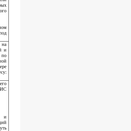
рых
ого
ном
под
 на
й и
 по
ной
ере
су:
его
МИС
х и
ций
уть