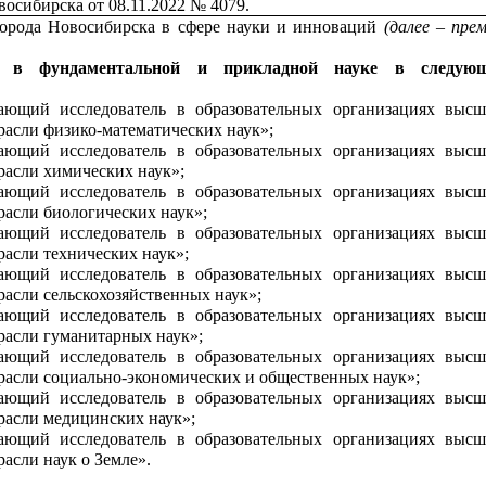
восибирска от 08.11.2022 № 4079.
орода Новосибирска в сфере науки и инноваций
(далее – пре
я в фундаментальной и прикладной науке
в следую
ющий исследователь в образовательных организациях высш
трасли физико-математических наук»;
ющий исследователь в образовательных организациях высш
трасли химических наук»;
ющий исследователь в образовательных организациях высш
расли биологических наук»;
ющий исследователь в образовательных организациях высш
расли технических наук»;
ющий исследователь в образовательных организациях высш
расли сельскохозяйственных наук»;
ющий исследователь в образовательных организациях высш
трасли гуманитарных наук»;
ющий исследователь в образовательных организациях высш
трасли социально-экономических и общественных наук»;
ющий исследователь в образовательных организациях высш
трасли медицинских наук»;
ющий исследователь в образовательных организациях высш
расли наук о Земле».