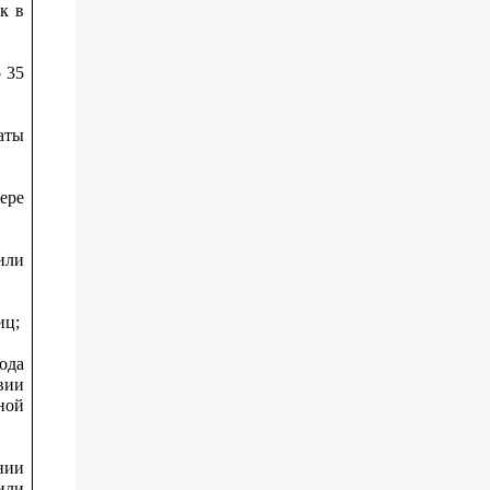
к в
 35
аты
ере
или
иц;
ода
вии
ной
нии
или