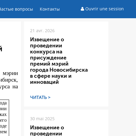
Ouvrir une session
Частые вопросы
Контакты
21 avr. 2026
Извещение о
проведении
й
конкурса на
присуждение
премий мэрий
города Новосибирска
а мэрии
в сфере науки и
ибирск,
инноваций
ур
са на
ЧИТАТЬ >
ода
рии
ках
30 mai 2025
его
оде
Извещение о
ием
проведении