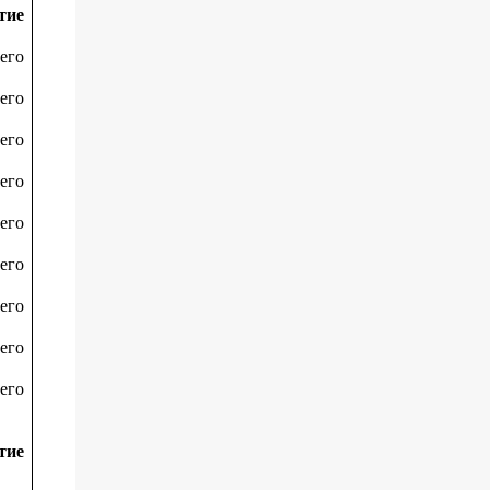
тие
его
его
его
его
его
его
его
его
его
тие