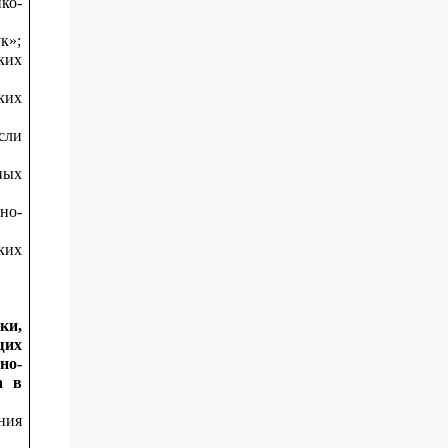
ко-
к»;
ких
ких
сли
ных
но-
ких
ки,
щих
но-
а в
ния