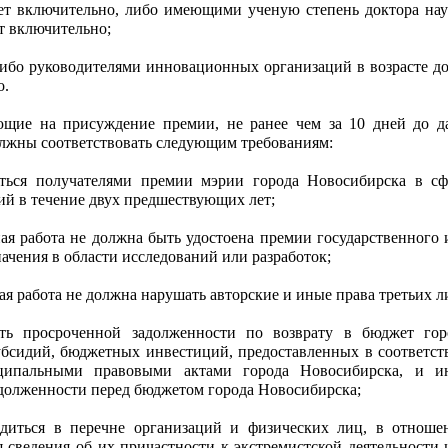
лет включительно, либо имеющими ученую степень доктора нау
ет включительно;
ибо руководителями инновационных организаций в возрасте до
о.
ющие на присуждение премии, не ранее чем за 10 дней до д
олжны соответствовать следующим требованиям:
ться получателями премии мэрии города Новосибирска в сф
ий в течение двух предшествующих лет;
ная работа не должна быть удостоена премии государственного 
ачения в области исследований или разработок;
ая работа не должна нарушать авторские и иные права третьих л
ь просроченной задолженности по возврату в бюджет гор
бсидий, бюджетных инвестиций, предоставленных в соответст
ипальными правовыми актами города Новосибирска, и и
долженности перед бюджетом города Новосибирска;
диться в перечне организаций и физических лиц, в отноше
 сведения об их причастности к экстремистской деятельности 