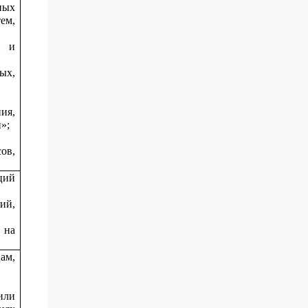
ных
ем,
й и
ых,
ия,
»;
ов,
ций
ий,
 на
ам,
или