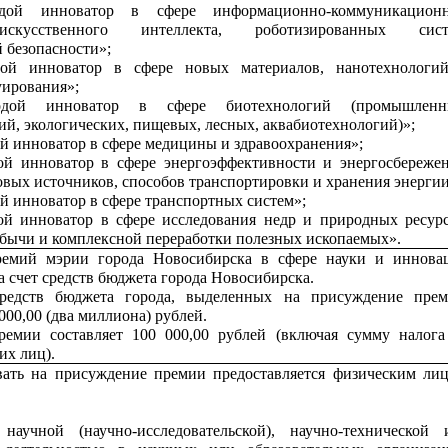
дой инноватор в сфере информационно-коммуникацион
искусственного интеллекта, роботизированных сист
 безопасности»;
ой инноватор в сфере новых материалов, нанотехнологи
уирования»;
дой инноватор в сфере биотехнологий (промышленн
ий, экологических, пищевых, лесных, аквабиотехнологий)»;
 инноватор в сфере медицины и здравоохранения»;
й инноватор в сфере энергоэффективности и энергосбережен
вых источников, способов транспортировки и хранения энергии
 инноватор в сфере транспортных систем»;
й инноватор в сфере исследования недр и природных ресурс
бычи и комплексной переработки полезных ископаемых».
емий мэрии города Новосибирска в сфере науки и иннова
а счет средств бюджета города Новосибирска.
редств бюджета города, выделенных на присуждение прем
 000,00 (два миллиона) рублей.
ремии составляет 100 000,00 рублей (включая сумму налога
их лиц).
вать на присуждение премии предоставляется физическим лиц
научной (научно-исследовательской), научно-технической 