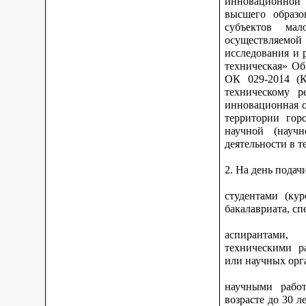
инновационной 
высшего образо
субъектов ма
осуществляемо
исследования и 
техническая» Об
ОК 029-2014 (К
техническому р
инновационная о
территории гор
научной (научн
деятельности в 
2. На день подач
студентами (ку
бакалавриата, сп
аспирантами,
техническими р
или научных орга
научными работ
возрасте до 30 