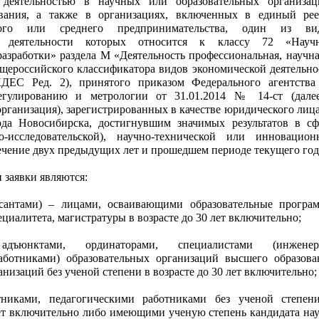
деятельностью в научных или образовательных организац
вания, а также в организациях, включенных в единый рее
лого или среднего предпринимательства, один из ви
й деятельности которых относится к классу 72 «Науч
разработки» раздела М «Деятельность профессиональная, научна
щероссийского классификатора видов экономической деятельно
ДЕС Ред. 2), принятого приказом Федерального агентства
егулированию и метрологии от 31.01.2014 № 14-ст (дале
рганизация), зарегистрированных в качестве юридического лица
ода Новосибирска, достигнувшим значимых результатов в сф
о-исследовательской), научно-технической или инновацион
течение двух предыдущих лет и прошедшем периоде текущего год
и заявки являются:
рсантами) – лицами, осваивающими образовательные програ
ециалитета, магистратуры в возрасте до 30 лет включительно;
 адъюнктами, ординаторами, специалистами (инженер
аботниками) образовательных организаций высшего образова
низаций без ученой степени в возрасте до 30 лет включительно;
никами, педагогическими работниками без ученой степен
лет включительно либо имеющими ученую степень кандидата нау