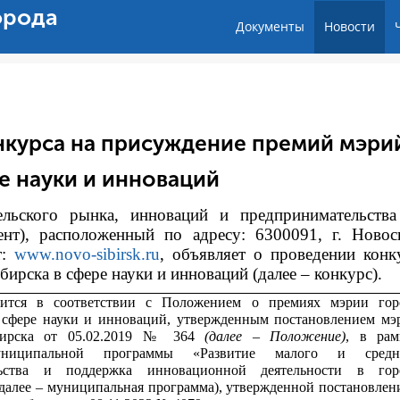
орода
Документы
Новости
нкурса на присуждение премий мэри
е науки и инноваций
тельского рынка, инноваций и предпринимательств
ент), расположенный по адресу: 6300091, г. Новос
т:
www.novo-sibirsk.ru
, объявляет о проведении конк
рска в сфере науки и инноваций (далее – конкурс).
дится в соответствии с
Положением о премиях мэрии гор
 сфере науки и инноваций, утвержденным постановлением мэ
бирска от 05.02.2019 № 364
(далее – Положение)
, в рам
униципальной программы «Развитие малого и средн
льства и поддержка инновационной деятельности в гор
далее – муниципальная программа), утвержденной постановлен