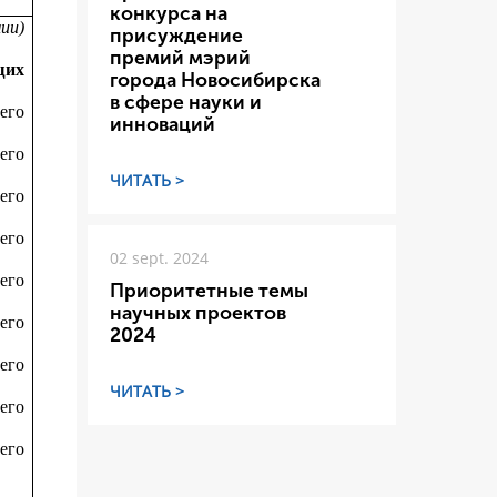
конкурса на
мии)
присуждение
премий мэрий
щих
города Новосибирска
в сфере науки и
его
инноваций
его
ЧИТАТЬ >
его
его
02 sept. 2024
его
Приоритетные темы
научных проектов
его
2024
его
ЧИТАТЬ >
его
его