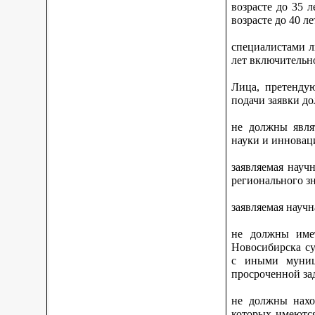
возрасте до 35 
возрасте до 40 л
специалистами л
лет включительн
Лица, претенду
подачи заявки д
не должны явля
науки и инновац
заявляемая науч
регионального зн
заявляемая научн
не должны имет
Новосибирска су
с иными муниц
просроченной за
не должны нахо
которых имеются