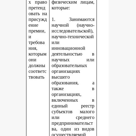
х право
физическим лицам,
претенд
которые:
овать на
присужд
1. Занимаются
ение
научной (научно-
премии,
исследовательской),
и
научно-технической
требова
или
ния,
инновационной
которым
деятельностью в
они
научных или
должны
образовательных
соответс
организациях
твовать
высшего
образования, а
также в
организациях,
включенных в
единый реестр
субъектов малого
или среднего
предпринимательст
ва, один из видов
осуществляемой