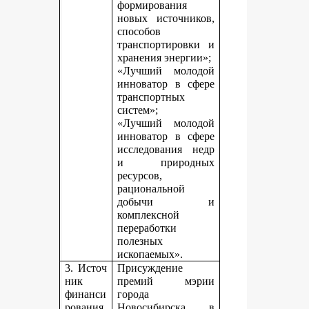
формирования
новых источников,
способов
транспортировки и
хранения энергии»;
«Лучший молодой
инноватор в сфере
транспортных
систем»;
«Лучший молодой
инноватор в сфере
исследования недр
и природных
ресурсов,
рациональной
добычи и
комплексной
переработки
полезных
ископаемых».
3. Источ
Присуждение
ник
премий мэрии
финанси
города
рования,
Новосибирска в