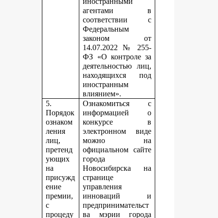
иностранными
агентами в
соответствии с
Федеральным
законом от
14.07.2022 № 255-
ФЗ «О контроле за
деятельностью лиц,
находящихся под
иностранным
влиянием».
5.
Ознакомиться с
Порядок
информацией о
ознаком
конкурсе в
ления
электронном виде
лиц,
можно на
претенд
официальном сайте
ующих
города
на
Новосибирска на
присужд
странице
ение
управления
премии,
инноваций и
с
предпринимательст
процеду
ва мэрии города