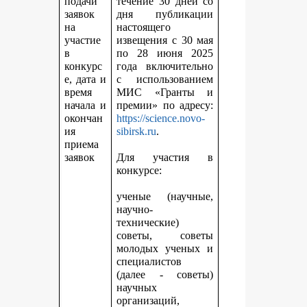
подачи
течение 30 дней со
заявок
дня публикации
на
настоящего
участие
извещения с 30 мая
в
по 28 июня 2025
конкурс
года включительно
е, дата и
с использованием
время
МИС «Гранты и
начала и
премии» по адресу:
окончан
https://science.novo-
ия
sibirsk.ru
.
приема
заявок
Для участия в
конкурсе:
ученые (научные,
научно-
технические)
советы, советы
молодых ученых и
специалистов
(далее - советы)
научных
организаций,