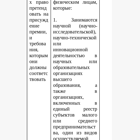
х право
физическим лицам,
претенд
которые:
овать на
присужд
1. Занимаются
ение
научной (научно-
премии,
исследовательской),
и
научно-технической
требова
или
ния,
инновационной
которым
деятельностью в
они
научных или
должны
образовательных
соответс
организациях
твовать
высшего
образования, а
также в
организациях,
включенных в
единый реестр
субъектов малого
или среднего
предпринимательст
ва, один из видов
осуществляемой