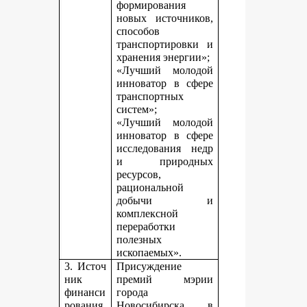
формирования
новых источников,
способов
транспортировки и
хранения энергии»;
«Лучший молодой
инноватор в сфере
транспортных
систем»;
«Лучший молодой
инноватор в сфере
исследования недр
и природных
ресурсов,
рациональной
добычи и
комплексной
переработки
полезных
ископаемых».
3. Источ
Присуждение
ник
премий мэрии
финанси
города
рования,
Новосибирска в