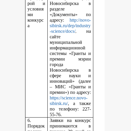
рой и
Новосибирска в
условия
разделе
ми
«Документы» по
конкурс
адресу:
http://novo-
а
sibirsk.ru/dep/industry
,
-science/docs/
на
сайте
муниципальной
информационной
системы «Гранты и
премии мэрии
города
Новосибирска в
сфере науки и
инноваций» (далее
– МИС «Гранты и
премии») по адресу:
https://science.novo-
sibirsk.ru/
, а также
по телефону: 227-
55-76.
6.
Заявки на конкурс
Порядок
принимаются в