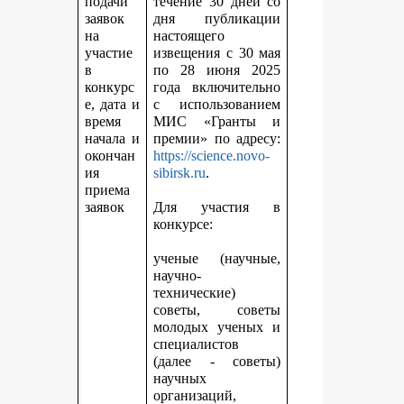
подачи
течение 30 дней со
заявок
дня публикации
на
настоящего
участие
извещения с 30 мая
в
по 28 июня 2025
конкурс
года включительно
е, дата и
с использованием
время
МИС «Гранты и
начала и
премии» по адресу:
окончан
https://science.novo-
ия
sibirsk.ru
.
приема
заявок
Для участия в
конкурсе:
ученые (научные,
научно-
технические)
советы, советы
молодых ученых и
специалистов
(далее - советы)
научных
организаций,