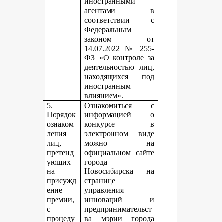
иностранными
агентами в
соответствии с
Федеральным
законом от
14.07.2022 № 255-
ФЗ «О контроле за
деятельностью лиц,
находящихся под
иностранным
влиянием».
5.
Ознакомиться с
Порядок
информацией о
ознаком
конкурсе в
ления
электронном виде
лиц,
можно на
претенд
официальном сайте
ующих
города
на
Новосибирска на
присужд
странице
ение
управления
премии,
инноваций и
с
предпринимательст
процеду
ва мэрии города