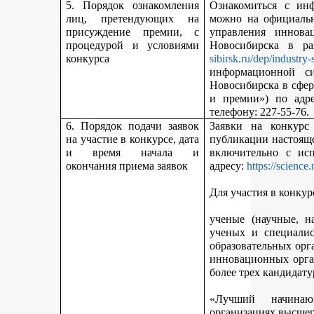
5. Порядок ознакомления
Ознакомиться с ин
лиц, претендующих на
можно на официальн
присуждение премии, с
управления иннова
процедурой и условиями
Новосибирска в р
конкурса
sibirsk.ru/dep/industry-
информационной с
Новосибирска в сфер
и премии») по адр
телефону: 227-55-76.
6. Порядок подачи заявок
Заявки на конкурс
на участие в конкурсе, дата
публикации настояще
и время начала и
включительно с ис
окончания приема заявок
адресу:
https://science
Для участия в конкур
ученые (научные, н
ученых и специалис
образовательных орг
инновационных орга
более трех кандидату
«Лучший начинаю
организациях высшег