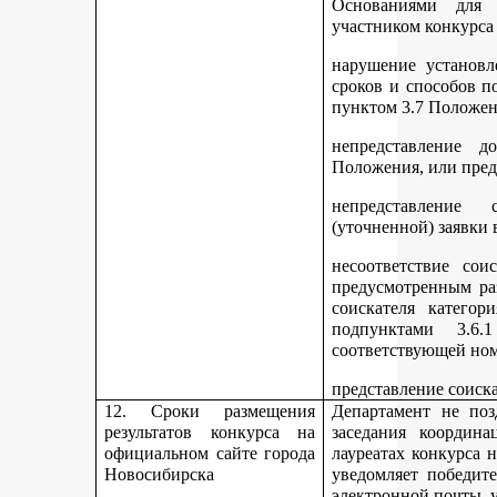
Основаниями для 
участником конкурса
нарушение установл
сроков и способов п
пунктом 3.7 Положен
непредставление д
Положения, или пред
непредставление 
(уточненной) заявки 
несоответствие сои
предусмотренным раз
соискателя категор
подпунктами 3.6.1
соответствующей но
представление соиск
12. Сроки размещения
Департамент не поз
результатов конкурса на
заседания координ
официальном сайте города
лауреатах конкурса 
Новосибирска
уведомляет победите
электронной почты, у