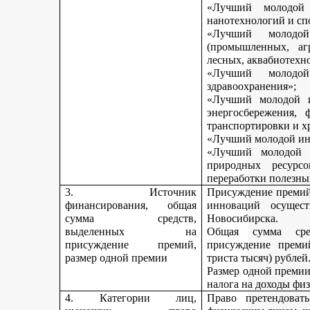
«Лучший молодой 
нанотехнологий и сп
«Лучший молодо
(промышленных, агр
лесных, аквабиотехн
«Лучший молод
здравоохранения»;
«Лучший молодой и
энергосбережения, 
транспортировки и х
«Лучший молодой инн
«Лучший молодой 
природных ресурс
переработки полезны
3. Источник
Присуждение премий 
финансирования, общая
инноваций осущест
сумма средств,
Новосибирска.
выделенных на
Общая сумма сре
присуждение премий,
присуждение премий
размер одной премии
триста тысяч) рублей
Размер одной премии
налога на доходы физ
4. Категории лиц,
Право претендоват