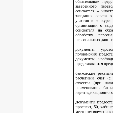
обязательным предс
заверенного перев
соискателя – иност
заседания совета 
участия в конкурсе
организации о выдв
соискателя на обр
обработку персон
персональных данных
документы, удост
полномочия предста
документы, необход
представляются пред
банковские реквизи
расчетный счет (с
отчества (при нали
наименования банка
идентификационного 
Документы предостав
проспект, 50, кабине
местному времени в 