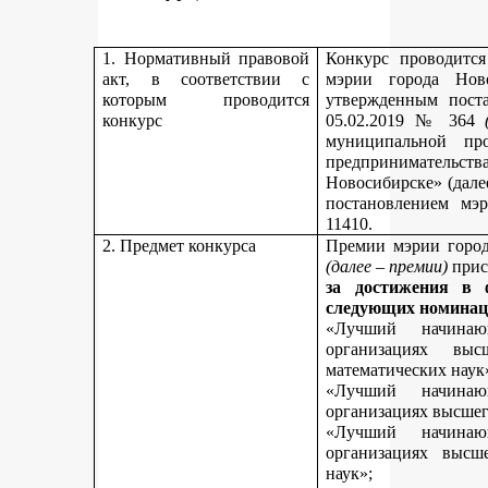
1. Нормативный правовой
Конкурс проводитс
акт, в соответствии с
мэрии города Нов
которым проводится
утвержденным пост
конкурс
05.02.2019 № 364
муниципальной пр
предпринимательст
Новосибирске» (дале
постановлением мэ
11410.
2. Предмет конкурса
Премии мэрии город
(далее – премии)
прис
за достижения в 
следующих номинац
«Лучший начинаю
организациях вы
математических наук
«Лучший начинаю
организациях высшег
«Лучший начинаю
организациях высш
наук»;