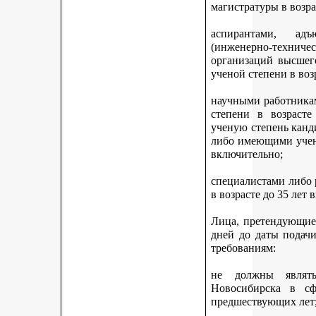
магистратуры в возра
аспирантами, адъ
(инженерно-техни
организаций высшег
ученой степени в воз
научными работникам
степени в возраст
ученую степень канди
либо имеющими учену
включительно;
специалистами либо
в возрасте до 35 лет
Лица, претендующие 
дней до даты подач
требованиям:
не должны являть
Новосибирска в с
предшествующих лет