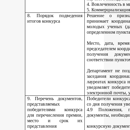
4. Вовлеченность в м
5. Коммерциализация
8. Порядок подведения
Решение о призна
итогов конкурса
принимает координа
молодых ученых (да
определенном пункта
Место, дата, время
председателем коорд
получения докуме
соответствии пункто
Департамент не поз
заседания координ
лауреатах конкурса 
уведомляет победите
электронной почты, у
9. Перечень документов,
Победители конкурса
представляемых
со дня получения ув
победителями конкурса
4.9 Положения, п
для перечисления премии,
документы, необходи
место и срок их
представления
конкурсную документ