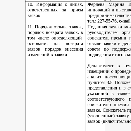
10. Информация о лицах,
Жердева Марина Ва
ответственных за прием
инноваций и выстав
заявок
предпринимательства
тел
.: 227-55-76, e-ma
11. Порядок отзыва заявок,
Поданная заявка мо
порядок возврата заявок, в
руководителем орг
том числе определяющий
соискатель премии, 
основания для возврата
отзыве заявки в деп
заявок, порядок внесения
совета по поддерж
изменений в заявки
подведения итогов к
Департамент в теч
извещении о проведе
анализ поступающи
пунктом 3.8 Положе
представления и в с
указанной в заявке
соответствующего 
соискателю премии 
заявке. Соискатель 
(уточненные) заявку
заявок (включительно