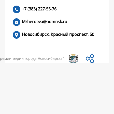
+7 (383) 227-55-76
ЧИТАТЬ >
Mzherdeva@admnsk.ru
Новосибирск, Красный проспект, 50
КУМЕНТЫ
НОВОСТИ
ЧАСТЫЕ ВОПРОСЫ
КОНТАКТЫ
премии мэрии города Новосибирска"