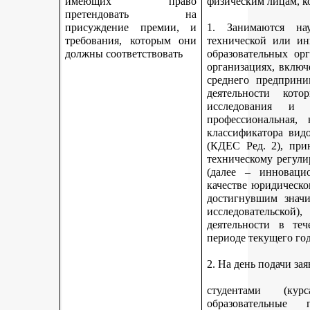
имеющих право
физическим лицам, к
претендовать на
присуждение премии, и
1. Занимаются науч
требования, которым они
технической или ин
должны соответствовать
образовательных ор
организациях, включ
среднего предприни
деятельности кот
исследования и 
профессиональная,
классификатора вид
(КДЕС Ред. 2), при
техническому регули
(далее – инновацио
качестве юридическо
достигнувшим значи
исследовательской
деятельности в те
периоде текущего год
2. На день подачи за
студентами (ку
образовательные 