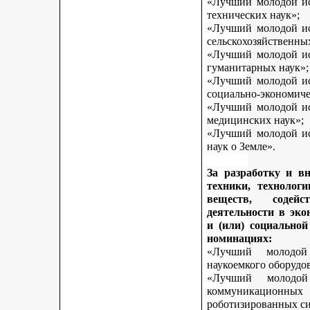
«Лучший молодой исс
технических наук»;
«Лучший молодой исс
сельскохозяйственны
«Лучший молодой исс
гуманитарных наук»;
«Лучший молодой исс
социально-экономиче
«Лучший молодой исс
медицинских наук»;
«Лучший молодой исс
наук о Земле».
За разработку и в
техники, технологи
веществ, содей
деятельности в эк
и (или) социально
номинациях:
«Лучший молодой
наукоемкого оборудо
«Лучший молодой
коммуникационных 
роботизированных си