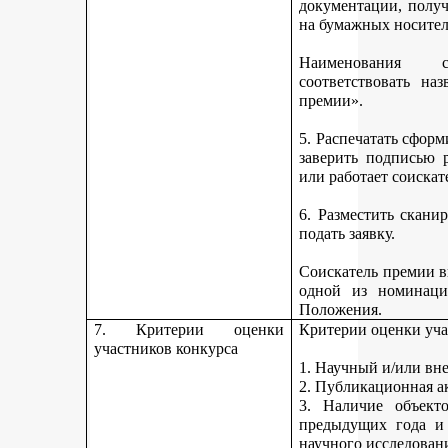
документации, получ
на бумажных носител
Наименования 
соответствовать н
премии».
5. Распечатать сфор
заверить подписью р
или работает соискат
6. Разместить скан
подать заявку.
Соискатель премии вп
одной из номинаци
Положения.
7. Критерии оценки
Критерии оценки уча
участников конкурса
1. Научный и/или вн
2. Публикационная а
3. Наличие объекто
предыдущих года и
научного исследован