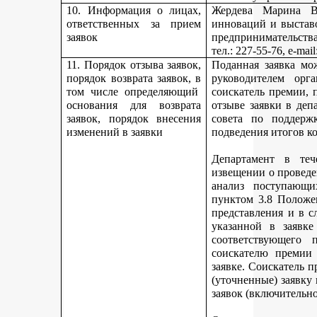
10. Информация о лицах,
Жердева Марина Ва
ответственных за прием
инноваций и выстав
заявок
предпринимательства
тел
.: 227-55-76, e-ma
11. Порядок отзыва заявок,
Поданная заявка мо
порядок возврата заявок, в
руководителем орг
том числе определяющий
соискатель премии, 
основания для возврата
отзыве заявки в деп
заявок, порядок внесения
совета по поддерж
изменений в заявки
подведения итогов к
Департамент в теч
извещении о проведе
анализ поступающи
пунктом 3.8 Положе
представления и в с
указанной в заявке
соответствующего 
соискателю премии 
заявке. Соискатель 
(уточненные) заявку
заявок (включительно