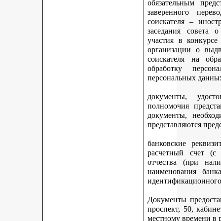
обязательным предс
заверенного перев
соискателя – иност
заседания совета 
участия в конкурсе
организации о выдв
соискателя на обр
обработку персон
персональных данных
документы, удост
полномочия предста
документы, необход
представляются пред
банковские реквизи
расчетный счет (с
отчества (при нали
наименования банка
идентификационного 
Документы предостав
проспект, 50, кабине
местному времени в 