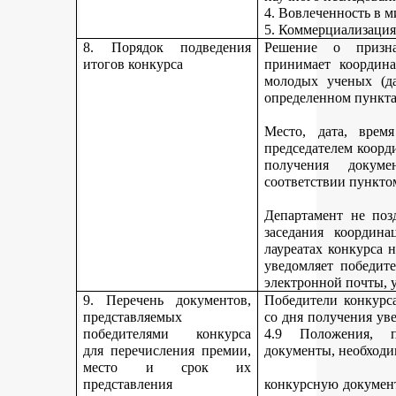
4. Вовлеченность в м
5. Коммерциализация
8. Порядок подведения
Решение о призна
итогов конкурса
принимает координа
молодых ученых (да
определенном пункта
Место, дата, время
председателем коорд
получения докуме
соответствии пункто
Департамент не поз
заседания координ
лауреатах конкурса 
уведомляет победите
электронной почты, у
9. Перечень документов,
Победители конкурса
представляемых
со дня получения ув
победителями конкурса
4.9 Положения, п
для перечисления премии,
документы, необходи
место и срок их
представления
конкурсную документ