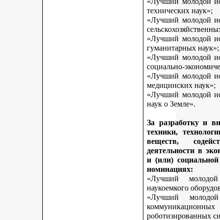
«Лучший молодой исс
технических наук»;
«Лучший молодой исс
сельскохозяйственны
«Лучший молодой исс
гуманитарных наук»;
«Лучший молодой исс
социально-экономиче
«Лучший молодой исс
медицинских наук»;
«Лучший молодой исс
наук о Земле».
За разработку и в
техники, технологи
веществ, содей
деятельности в эк
и (или) социально
номинациях:
«Лучший молодой
наукоемкого оборудо
«Лучший молодой
коммуникационных 
роботизированных си