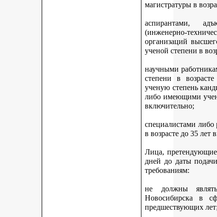
магистратуры в возра
аспирантами, адъ
(инженерно-техни
организаций высшег
ученой степени в воз
научными работникам
степени в возраст
ученую степень канди
либо имеющими учену
включительно;
специалистами либо
в возрасте до 35 лет
Лица, претендующие 
дней до даты подач
требованиям:
не должны являть
Новосибирска в с
предшествующих лет