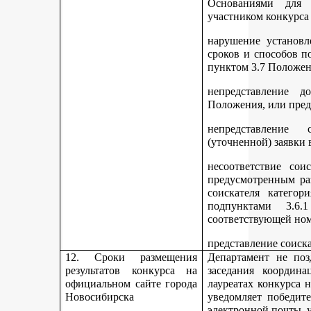
Основаниями для 
участником конкурса
нарушение установл
сроков и способов п
пунктом 3.7 Положен
непредставление д
Положения, или пред
непредставление 
(уточненной) заявки 
несоответствие сои
предусмотренным раз
соискателя категор
подпунктами 3.6.1
соответствующей но
представление соиск
12. Сроки размещения
Департамент не поз
результатов конкурса на
заседания координ
официальном сайте города
лауреатах конкурса 
Новосибирска
уведомляет победите
электронной почты, у