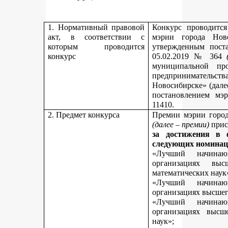
1. Нормативный правовой
Конкурс проводитс
акт, в соответствии с
мэрии города Нов
которым проводится
утвержденным пост
конкурс
05.02.2019 № 364
муниципальной пр
предпринимательст
Новосибирске» (дале
постановлением мэ
11410.
2. Предмет конкурса
Премии мэрии город
(далее – премии)
прис
за достижения в 
следующих номинац
«Лучший начинаю
организациях вы
математических наук
«Лучший начинаю
организациях высшег
«Лучший начинаю
организациях высш
наук»;