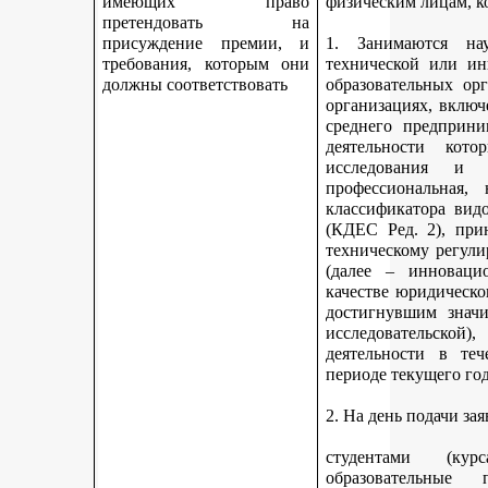
имеющих право
физическим лицам, к
претендовать на
присуждение премии, и
1. Занимаются науч
требования, которым они
технической или ин
должны соответствовать
образовательных ор
организациях, включ
среднего предприни
деятельности кот
исследования и 
профессиональная,
классификатора вид
(КДЕС Ред. 2), при
техническому регули
(далее – инновацио
качестве юридическо
достигнувшим значи
исследовательской
деятельности в те
периоде текущего год
2. На день подачи за
студентами (ку
образовательные 