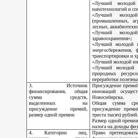
«Лучший молодой 
нанотехнологий и сп
«Лучший молодо
(промышленных, агр
лесных, аквабиотехн
«Лучший молод
здравоохранения»;
«Лучший молодой и
энергосбережения, 
транспортировки и х
«Лучший молодой инн
«Лучший молодой 
природных ресурс
переработки полезны
3. Источник
Присуждение премий 
финансирования, общая
инноваций осущест
сумма средств,
Новосибирска.
выделенных на
Общая сумма сре
присуждение премий,
присуждение премий
размер одной премии
триста тысяч) рублей
Размер одной премии
налога на доходы физ
4. Категории лиц,
Право претендоват