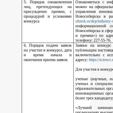
5. Порядок ознакомления
Ознакомиться с ин
лиц, претендующих на
можно на официальн
присуждение премии, с
управления иннова
процедурой и условиями
Новосибирска в р
конкурса
sibirsk.ru/dep/industry-
информационной с
Новосибирска в сфер
и премии») по адр
телефону: 227-55-76.
6. Порядок подачи заявок
Заявки на конкурс
на участие в конкурсе, дата
публикации настояще
и время начала и
включительно с ис
окончания приема заявок
адресу:
https://science
Для участия в конкур
ученые (научные, н
ученых и специалис
образовательных орг
инновационных орга
более трех кандидату
«Лучший начинаю
организациях высшег