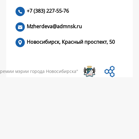
+7 (383) 227-55-76
ЧИТАТЬ >
Mzherdeva@admnsk.ru
Новосибирск, Красный проспект, 50
КУМЕНТЫ
НОВОСТИ
ЧАСТЫЕ ВОПРОСЫ
КОНТАКТЫ
премии мэрии города Новосибирска"