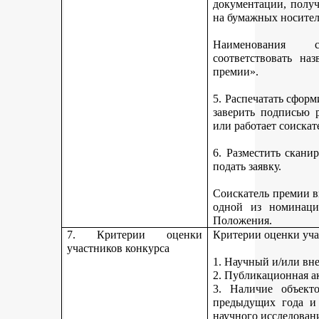
документации, получ
на бумажных носител
Наименования 
соответствовать н
премии».
5. Распечатать сфор
заверить подписью р
или работает соискат
6. Разместить скан
подать заявку.
Соискатель премии вп
одной из номинаци
Положения.
7. Критерии оценки
Критерии оценки уча
участников конкурса
1. Научный и/или вн
2. Публикационная а
3. Наличие объекто
предыдущих года и
научного исследован