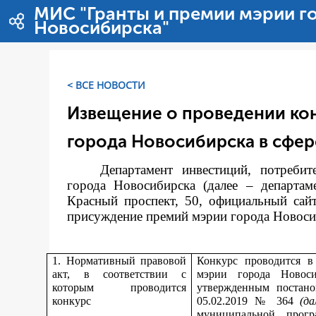
Saut au contenu
МИС "Гранты и премии мэрии г
Новосибирска"
< ВСЕ НОВОСТИ
Извещение о проведении ко
города Новосибирска в сфер
Департамент инвестиций, потреби
города Новосибирска (далее – департам
Красный проспект, 50, официальный сай
присуждение премий мэрии города Новосиби
1. Нормативный правовой
Конкурс проводится в
акт, в соответствии с
мэрии города Новос
которым проводится
утвержденным постано
конкурс
05.02.2019 № 364
(д
муниципальной прог