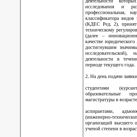
деятельности котор
исследования и ра
профессиональная, на
классификатора видов 
(КДЕС Ред. 2), принят
техническому регулиро
(далее – инновационн
качестве юридического
достигнувшим значимы
исследовательской), 
деятельности в тече
периоде текущего года.
2. На день подачи заявк
студентами (курс
образовательные про
магистратуры в возрасте
аспирантами, адъюн
(инженерно-техниче
организаций высшего о
ученой степени в возрас