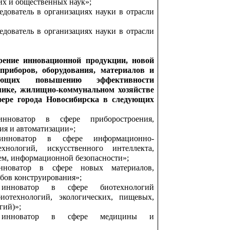
их и общественных наук»;
дователь в организациях науки в отрасли
дователь в организациях науки в отрасли
рение инновационной продукции, новой
 приборов, оборудования, материалов и
вующих повышению эффективности
мике, жилищно-коммунальном хозяйстве
фере города Новосибирска в следующих
нноватор в сфере приборостроения,
ия и автоматизации»;
нноватор в сфере информационно-
хнологий, искусственного интеллекта,
ем, информационной безопасности»;
новатор в сфере новых материалов,
бов конструирования»;
инноватор в сфере биотехнологий
иотехнологий, экологических, пищевых,
гий)»;
 инноватор в сфере медицины и