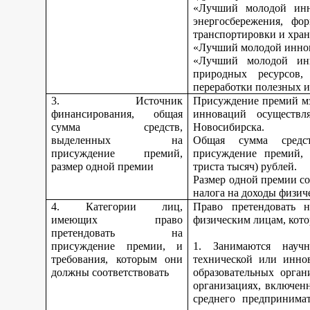
«Лучший молодой инн
энергосбережения, фо
транспортировки и хран
«Лучший молодой иннов
«Лучший молодой инн
природных ресурсов,
переработки полезных 
3. Источник
Присуждение премий мэ
финансирования, общая
инноваций осуществл
сумма средств,
Новосибирска.
выделенных на
Общая сумма средс
присуждение премий,
присуждение премий, 
размер одной премии
триста тысяч) рублей.
Размер одной премии со
налога на доходы физич
4. Категории лиц,
Право претендовать н
имеющих право
физическим лицам, кото
претендовать на
присуждение премии, и
1. Занимаются научно
требования, которым они
технической или инно
должны соответствовать
образовательных орган
организациях, включен
среднего предпринима