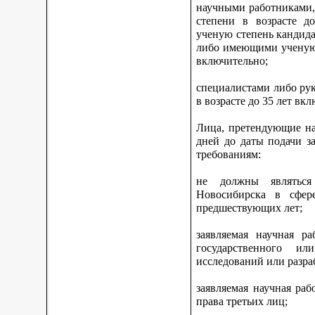
научными работниками,
степени в возрасте 
ученую степень кандидат
либо имеющими ученую с
включительно;
специалистами либо ру
в возрасте до 35 лет вк
Лица, претендующие на
дней до даты подачи з
требованиям:
не должны являться
Новосибирска в сфер
предшествующих лет;
заявляемая научная р
государственного ил
исследований или разра
заявляемая научная ра
права третьих лиц;