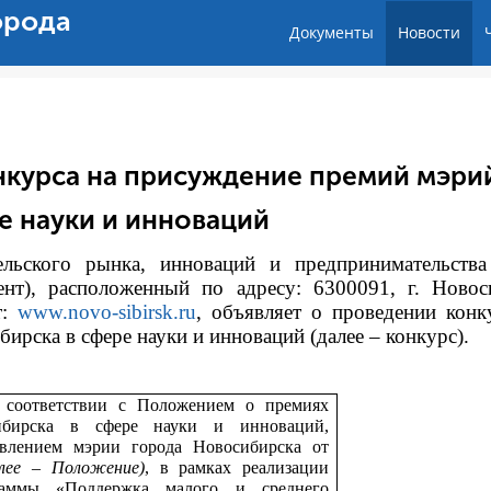
орода
Документы
Новости
нкурса на присуждение премий мэри
е науки и инноваций
тельского рынка, инноваций и предпринимательств
ент), расположенный по адресу: 6300091, г. Новос
т:
www.novo-sibirsk.ru
, объявляет о проведении конк
рска в сфере науки и инноваций (далее – конкурс).
 соответствии с
Положением о премиях
ибирска в сфере науки и инноваций,
влением мэрии города Новосибирска от
алее – Положение)
, в рамках реализации
раммы «Поддержка малого и среднего