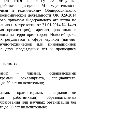
ых относится к классу 72 «Научные
зработки» раздела М «Деятельность
учная и техническая» Общероссийского
экономической деятельности ОК 029-2014
ого приказом Федерального агентства по
ванию и метрологии от 31.01.2014 № 14-ст
ая организация), зарегистрированных в
 лица на территории города Новосибирска,
х результатов в сфере научной (научно-
научно-технической или инновационной
ние двух предыдущих лет и прошедшем
и являются:
антами) – лицами, осваивающими
граммы бакалавриата, специалитета,
 до 30 лет включительно;
ктами, ординаторами, специалистами
скими работниками) образовательных
бразования или научных организаций без
те до 30 лет включительно;