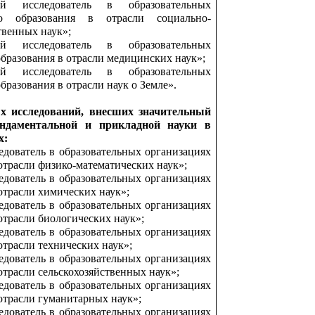
й исследователь в образовательных
о образования в отрасли социально-
твенных наук»;
й исследователь в образовательных
бразования в отрасли медицинских наук»;
й исследователь в образовательных
бразования в отрасли наук о Земле».
х исследований, внесших значительный
ндаментальной и прикладной науки в
х:
дователь в образовательных организациях
отрасли физико-математических наук»;
дователь в образовательных организациях
отрасли химических наук»;
дователь в образовательных организациях
отрасли биологических наук»;
дователь в образовательных организациях
отрасли технических наук»;
дователь в образовательных организациях
отрасли сельскохозяйственных наук»;
дователь в образовательных организациях
отрасли гуманитарных наук»;
дователь в образовательных организациях