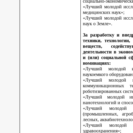
социально-экономическ
«Лучший молодой иссле
медицинских наук»;
«Лучший молодой иссле
наук о Земле».
За разработку и внед
техники, технологии,
веществ, содейст
деятельности в эконо
и (или) социальной с
номинациях:
«Лучший молодой и
наукоемкого оборудован
«Лучший молодой и
коммуникационных те
роботизированных сист
«Лучший молодой ин
нанотехнологий и спосо
«Лучший молодой 
(промышленных, агроб
лесных, аквабиотехноло
«Лучший молодой
здравоохранения»;