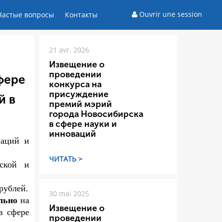
Ouvrir une session
Частые вопросы
Контакты
21 avr. 2026
Извещение о
проведении
фере
конкурса на
присуждение
й в
премий мэрий
города Новосибирска
в сфере науки и
инноваций
аций и
ЧИТАТЬ >
еской и
рублей.
30 mai 2025
ельно
на
Извещение о
в сфере
проведении