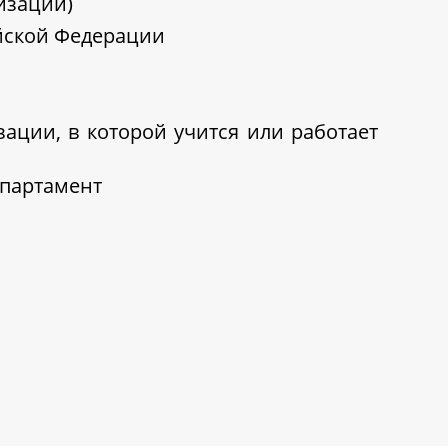
изации)
ийской Федерации
ации, в которой учится или работает
епартамент