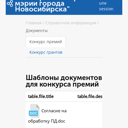
мэрии города
une
Новосибирска"
session
Главная
/
Справочная информация
/
Документы
Конкурс премий
Конкурс грантов
Шаблоны документов
для конкурса премий
table.file.title
table.file.description
Согласие на
обработку ПД.doc