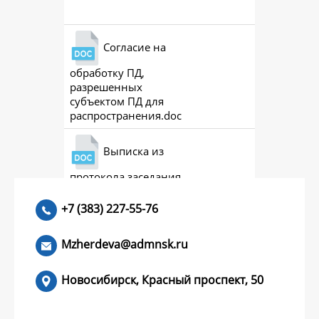
Согласие на
обработку ПД,
разрешенных
субъектом ПД для
распространения.doc
Выписка из
протокола заседания
совета (премии)
+7 (383) 227-55-76
Mzherdeva@admnsk.ru
Новосибирск, Красный проспект, 50
КУМЕНТЫ
НОВОСТИ
ЧАСТЫЕ ВОПРОСЫ
КОНТАКТЫ